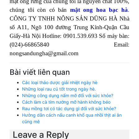
mật ong rừng của chúng tôi là nguyên chất 100%,
chúng tôi còn có bán
mật ong hoa bạc hà
.
CÔNG TY TNHH NÔNG SẢN DŨNG HÀ
Nhà
số A11, Ngõ 100 đường Trung Kính-Quận Cầu
Giấy-Hà Nội
Hotline: 0901.539.693
Số máy bàn:
(024)-66865840
Email:
nongsandungha@gmail.com
Bài viết liên quan
Các loại thảo dược giải nhiệt ngày hè
Những loại rau củ tốt trong ngày hè.
Những công dụng nấm mỡ đối với sức khỏe?
Cách làm cà tím nướng mỡ hành không béo
Rau mồng tơi có tác dụng gì đối với sức khỏe?
Hướng dẫn cách nấu canh khổ qua nhồi thịt ai ăn
cũng mê
Leave a Reply