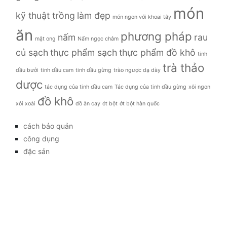
món
kỹ thuật trồng
làm đẹp
món ngon với khoai tây
ăn
phương pháp
nấm
rau
mật ong
Nấm ngọc châm
củ sạch
thực phẩm sạch
thực phẩm đồ khô
tinh
trà thảo
dầu bưởi
tinh dầu cam
tinh dầu gừng
trào ngược dạ dày
dược
tác dụng của tinh dầu cam
Tác dụng của tinh dầu gừng
xôi ngon
đồ khô
xôi xoài
đồ ăn cay
ớt bột
ớt bột hàn quốc
cách bảo quản
công dụng
đặc sản
đời sống
giá bao nhiêu
Giới thiệu
Tag