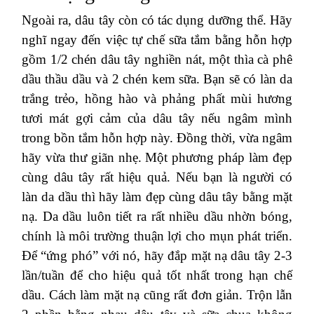
Ngoài ra, dâu tây còn có tác dụng dưỡng thể. Hãy
nghĩ ngay đến việc tự chế sữa tắm bằng hỗn hợp
gồm 1/2 chén dâu tây nghiền nát, một thìa cà phê
dầu thầu dầu và 2 chén kem sữa. Bạn sẽ có làn da
trắng trẻo, hồng hào và phảng phất mùi hương
tươi mát gợi cảm của dâu tây nếu ngâm mình
trong bồn tắm hỗn hợp này. Đồng thời, vừa ngâm
hãy vừa thư giãn nhẹ. Một phương pháp làm đẹp
cùng dâu tây rất hiệu quả. Nếu bạn là người có
làn da dầu thì hãy làm đẹp cùng dâu tây bằng mặt
nạ. Da dầu luôn tiết ra rất nhiều dầu nhờn bóng,
chính là môi trường thuận lợi cho mụn phát triển.
Để “ứng phó” với nó, hãy đắp mặt nạ dâu tây 2-3
lần/tuần để cho hiệu quả tốt nhất trong hạn chế
dầu. Cách làm mặt nạ cũng rất đơn giản. Trộn lẫn