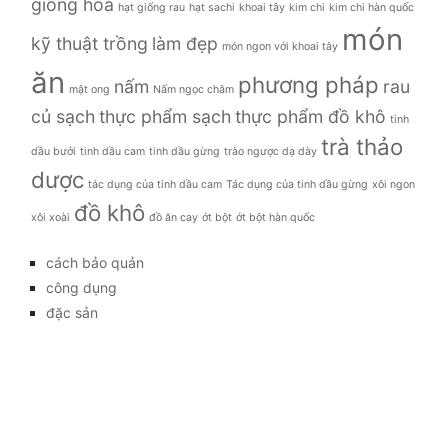
giống hoa
hạt giống rau
hạt sachi
khoai tây
kim chi
kim chi hàn quốc
món
kỹ thuật trồng
làm đẹp
món ngon với khoai tây
ăn
phương pháp
nấm
rau
mật ong
Nấm ngọc châm
củ sạch
thực phẩm sạch
thực phẩm đồ khô
tinh
trà thảo
dầu bưởi
tinh dầu cam
tinh dầu gừng
trào ngược dạ dày
dược
tác dụng của tinh dầu cam
Tác dụng của tinh dầu gừng
xôi ngon
đồ khô
xôi xoài
đồ ăn cay
ớt bột
ớt bột hàn quốc
cách bảo quản
công dụng
đặc sản
đời sống
giá bao nhiêu
Giới thiệu
Tag