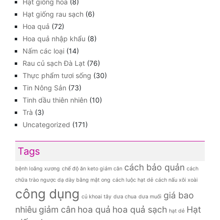
Hạt giống hoa
(8)
Hạt giống rau sạch
(6)
Hoa quả
(72)
Hoa quả nhập khẩu
(8)
Nấm các loại
(14)
Rau củ sạch Đà Lạt
(76)
Thực phẩm tươi sống
(30)
Tin Nông Sản
(73)
Tinh dầu thiên nhiên
(10)
Trà
(3)
Uncategorized
(171)
Tags
cách bảo quản
bệnh loãng xương
chế độ ăn keto giảm cân
cách
chữa trào ngược dạ dày bằng mật ong
cách luộc hạt dẻ
cách nấu xôi xoài
công dụng
giá bao
củ khoai tây
dưa chua
dưa muối
nhiêu
giảm cân
hoa quả
hoa quả sạch
Hạt
hạt dẻ