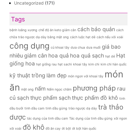
Uncategorized
(171)
Tags
cách bảo quản
bệnh loãng xương
chế độ ăn keto giảm cân
cách
chữa trào ngược dạ dày bằng mật ong
cách luộc hạt dẻ
cách nấu xôi xoài
công dụng
giá bao
củ khoai tây
dưa chua
dưa muối
nhiêu
giảm cân
hoa quả
hoa quả sạch
Hạt
hạt dẻ
giống hoa
hạt giống rau
hạt sachi
khoai tây
kim chi
kim chi hàn quốc
món
kỹ thuật trồng
làm đẹp
món ngon với khoai tây
ăn
phương pháp
nấm
rau
mật ong
Nấm ngọc châm
củ sạch
thực phẩm sạch
thực phẩm đồ khô
tinh
trà thảo
dầu bưởi
tinh dầu cam
tinh dầu gừng
trào ngược dạ dày
dược
tác dụng của tinh dầu cam
Tác dụng của tinh dầu gừng
xôi ngon
đồ khô
xôi xoài
đồ ăn cay
ớt bột
ớt bột hàn quốc