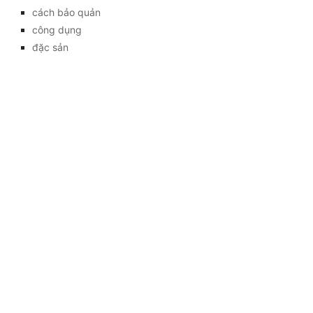
cách bảo quản
công dụng
đặc sản
đời sống
giá bao nhiêu
Giới thiệu
Tag
gia đình
kỹ thuật trồng
làm đẹp
mẹo vặt
món ăn
Tag
Kết nối với chúng
tôi
mua bán
phương pháp