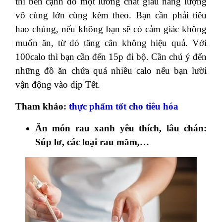
thì bên cạnh đó một lương chất giàu năng lượng
vô cùng lớn cùng kèm theo. Bạn cần phải tiêu
hao chúng, nếu không bạn sẽ có cảm giác không
muốn ăn, từ đó tăng cân không hiệu quả. Với
100calo thì bạn cần đến 15p đi bộ. Cần chú ý đến
những đồ ăn chứa quá nhiều calo nếu bạn lười
vận động vào dịp Tết.
Tham khảo:
thực phẩm tốt cho tiêu hóa
Ăn món rau xanh yêu thích, lâu chán:
Súp lơ, các loại rau mầm,…