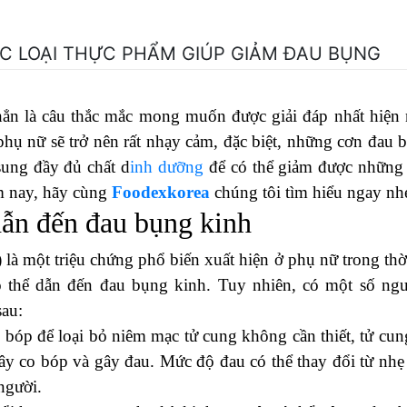
ÁC LOẠI THỰC PHẨM GIÚP GIẢM ĐAU BỤNG
ẳn là câu thắc mắc mong muốn được giải đáp nhất hiện 
hụ nữ sẽ trở nên rất nhạy cảm, đặc biệt, những cơn đau 
sung đầy đủ chất d
inh dưỡng
để có thể giảm được những
m nay, hãy cùng
Foodexkorea
chúng tôi tìm hiểu ngay nh
dẫn đến đau bụng kinh
 là một triệu chứng phổ biến xuất hiện ở phụ nữ trong thờ
 thể dẫn đến đau bụng kinh. Tuy nhiên, có một số ng
sau:
 bóp để loại bỏ niêm mạc tử cung không cần thiết, tử cun
 gây co bóp và gây đau. Mức độ đau có thể thay đổi từ nhẹ
người.