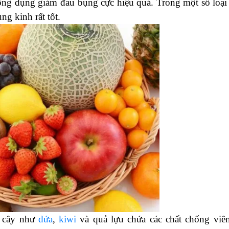
ông dụng giảm đau bụng cực hiệu quả. Trong một số loại
ng kinh rất tốt.
i cây như
dứa
,
kiwi
và quả lựu chứa các chất chống viê