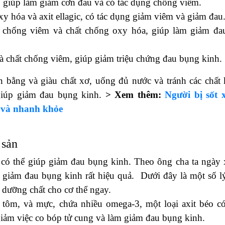
 giúp làm giảm cơn đau và có tác dụng chống viêm.
xy hóa và axit ellagic, có tác dụng giảm viêm và giảm đau
t chống viêm và chất chống oxy hóa, giúp làm giảm đa
à chất chống viêm, giúp giảm triệu chứng đau bụng kinh.
ân bằng và giàu chất xơ, uống đủ nước và tránh các chất 
 giúp giảm đau bụng kinh.
> Xem thêm:
Người bị sốt 
g và nhanh khỏe
 sản
n có thể giúp giảm đau bụng kinh. Theo ông cha ta ngày 
rợ giảm đau bụng kinh rất hiệu quả. Dưới đây là một số l
g dưỡng chất cho cơ thể ngay.
tôm, và mực, chứa nhiều omega-3, một loại axit béo có
iảm việc co bóp tử cung và làm giảm đau bụng kinh.