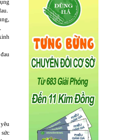
bụng
đau.
ung,
.
kinh
 đau
 yêu
 sức