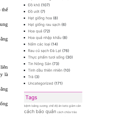
Đồ khô
(107)
 thể
Đồ ướt
(7)
Hạt giống hoa
(8)
cung
Hạt giống rau sạch
(6)
Hoa quả
(72)
Hoa quả nhập khẩu
(8)
bằng
Nấm các loại
(14)
Rau củ sạch Đà Lạt
(76)
Thực phẩm tươi sống
(30)
Tin Nông Sản
(73)
liên
Tinh dầu thiên nhiên
(10)
y là
Trà
(3)
Uncategorized
(171)
bằng
Tags
hống
bệnh loãng xương
chế độ ăn keto giảm cân
cách bảo quản
cách chữa trào