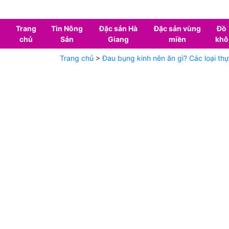
Trang
Tin Nông
Đặc sản Hà
Đặc sản vùng
Đồ
chủ
Sản
Giang
miền
khô
Trang chủ
>
Đau bụng kinh nên ăn gì? Các loại t