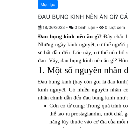
Mục lục
ĐAU BỤNG KINH NÊN ĂN GÌ? C
18/06/2023
-
0
bình luận
-
0
lượt xem
Đau bụng kinh nên ăn gì?
Đây chắc h
Những ngày kinh nguyệt, cơ thể người p
sẽ bắt đầu đến. Lúc này, cơ thể nên bổ 
đau. Vậy, đau bụng kinh nên ăn gì? Hô
1. Một số nguyên nhân 
Đau bụng kinh (hay còn gọi là đau kinh)
kinh nguyệt. Có nhiều nguyên nhân có
nhân chính dẫn đến đau bụng kinh như 
Cơn co tử cung: Trong quá trình co
thể tạo ra prostaglandin, một chất
nặng tùy thuộc vào cơ địa của mỗi 