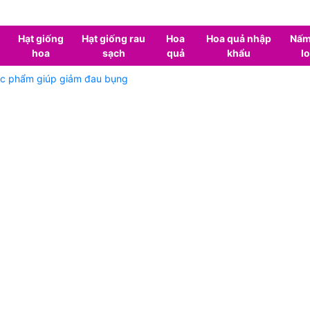
Hạt giống
Hạt giống rau
Hoa
Hoa quả nhập
Nấm
hoa
sạch
quả
khẩu
lo
hực phẩm giúp giảm đau bụng