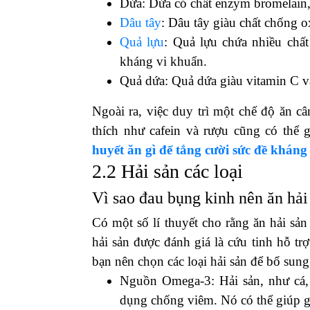
Dứa: Dứa có chất enzym bromelain,
Dâu tây
: Dâu tây giàu chất chống o
Quả lựu
: Quả lựu chứa nhiều chấ
kháng vi khuẩn.
Quả dứa: Quả dứa giàu vitamin C v
Ngoài ra, việc duy trì một chế độ ăn c
thích như cafein và rượu cũng có thể
huyết ăn gì để tắng cười sức đề khán
2.2 Hải sản các loại
Vì sao đau bụng kinh nên ăn hải
Có một số lí thuyết cho rằng ăn hải sả
hải sản được đánh giá là cứu tinh hỗ t
bạn nên chọn các loại hải sản để bổ sun
Nguồn Omega-3: Hải sản, như cá, 
dụng chống viêm. Nó có thể giúp g