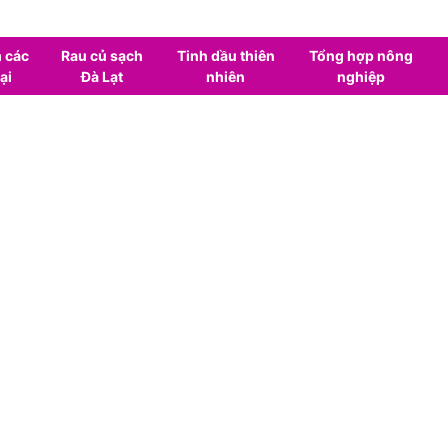
 các
Rau củ sạch
Tinh dầu thiên
Tổng hợp nông
ại
Đà Lạt
nhiên
nghiệp