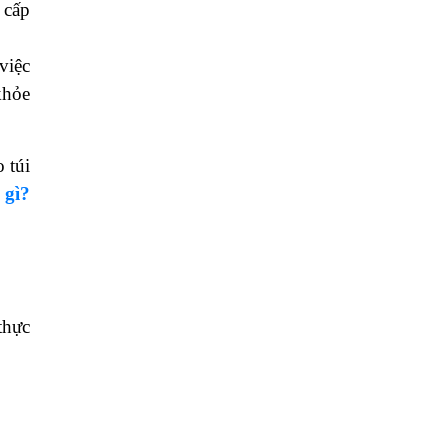
 cấp
việc
khỏe
 túi
 gì?
thực