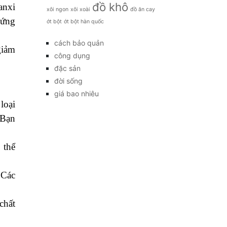
đồ khô
anxi
xôi ngon
xôi xoài
đồ ăn cay
hứng
ớt bột
ớt bột hàn quốc
cách bảo quản
giảm
công dụng
đặc sản
đời sống
giá bao nhiêu
loại
 Bạn
 thể
 Các
chất