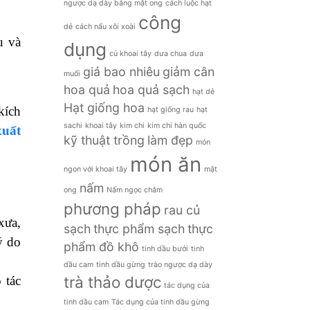
ngược dạ dày bằng mật ong
cách luộc hạt
công
.
dẻ
cách nấu xôi xoài
u và
dụng
củ khoai tây
dưa chua
dưa
giá bao nhiêu
giảm cân
muối
hoa quả
hoa quả sạch
hạt dẻ
Hạt giống hoa
kích
hạt giống rau
hạt
sachi
khoai tây
kim chi
kim chi hàn quốc
xuất
kỹ thuật trồng
làm đẹp
món
món ăn
ngon với khoai tây
mật
nấm
ong
Nấm ngọc châm
phương pháp
rau củ
xưa,
sạch
thực phẩm sạch
thực
ý do
phẩm đồ khô
tinh dầu bưởi
tinh
dầu cam
tinh dầu gừng
trào ngược dạ dày
trà thảo dược
 tác
tác dụng của
tinh dầu cam
Tác dụng của tinh dầu gừng