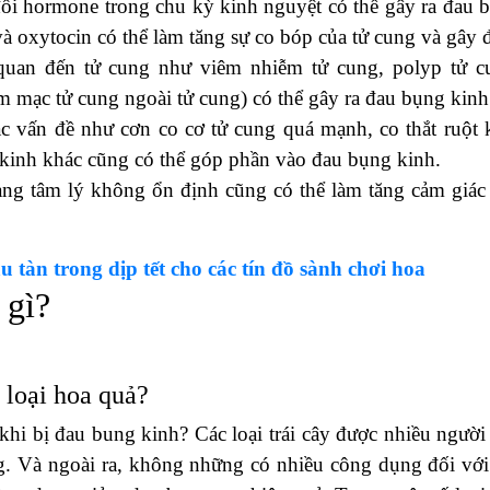
ổi hormone trong chu kỳ kinh nguyệt có thể gây ra đau 
và oxytocin có thể làm tăng sự co bóp của tử cung và gây 
quan đến tử cung như viêm nhiễm tử cung, polyp tử c
êm mạc tử cung ngoài tử cung) có thể gây ra đau bụng kinh
c vấn đề như cơn co cơ tử cung quá mạnh, co thắt ruột 
 kinh khác cũng có thể góp phần vào đau bụng kinh.
trạng tâm lý không ổn định cũng có thể làm tăng cảm giác
u tàn trong dịp tết cho các tín đồ sành chơi hoa
 gì?
 loại hoa quả?
 khi bị đau bung kinh? Các loại trái cây được nhiều người
ng. Và ngoài ra, không những có nhiều công dụng đối với