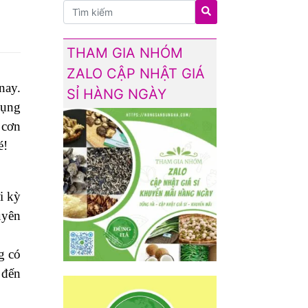
THAM GIA NHÓM
ZALO CẬP NHẬT GIÁ
nay.
SỈ HÀNG NGÀY
bụng
 cơn
é!
i kỳ
uyên
g có
 đến