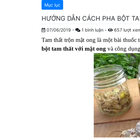
Mục lục
HƯỚNG DẪN CÁCH PHA BỘT TAM
07/06/2019
-
1
bình luận
-
657
lượt xe
Tam thất trộn mật ong là một bài thuốc 
bột tam thất với mật ong
và công dụng