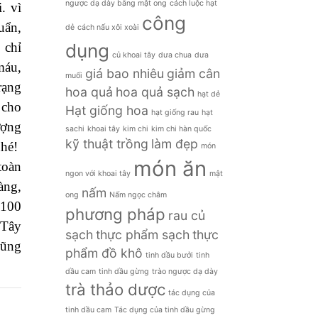
ngược dạ dày bằng mật ong
cách luộc hạt
. vì
công
uẩn,
dẻ
cách nấu xôi xoài
dụng
 chỉ
củ khoai tây
dưa chua
dưa
máu,
giá bao nhiêu
giảm cân
muối
rạng
hoa quả
hoa quả sạch
hạt dẻ
 cho
Hạt giống hoa
hạt giống rau
hạt
ượng
sachi
khoai tây
kim chi
kim chi hàn quốc
kỹ thuật trồng
làm đẹp
hé!
món
món ăn
toàn
ngon với khoai tây
mật
àng,
nấm
ong
Nấm ngọc châm
 100
phương pháp
rau củ
 Tây
sạch
thực phẩm sạch
thực
Dũng
phẩm đồ khô
tinh dầu bưởi
tinh
dầu cam
tinh dầu gừng
trào ngược dạ dày
trà thảo dược
tác dụng của
tinh dầu cam
Tác dụng của tinh dầu gừng