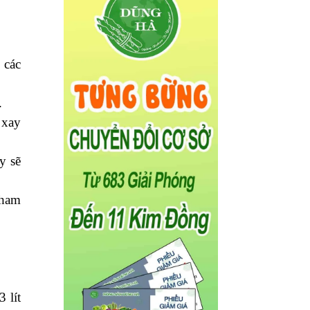
 các
c.
 xay
y sẽ
tham
 lít