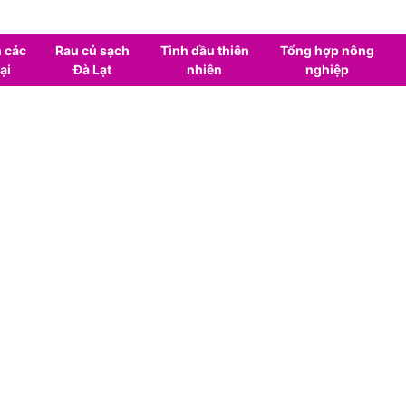
 các
Rau củ sạch
Tinh dầu thiên
Tổng hợp nông
ại
Đà Lạt
nhiên
nghiệp