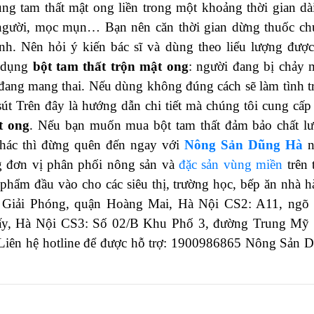
 tam thất mật ong liền trong một khoảng thời gian dài
g người, mọc mụn… Bạn nên căn thời gian dừng thuốc ch
h. Nên hỏi ý kiến bác sĩ và dùng theo liểu lượng được
ử dụng
bột tam thất trộn mật ong
: người đang bị chảy 
ữ đang mang thai. Nếu dùng không đúng cách sẽ làm tình t
sút
Trên đây là hướng dẫn chi tiết mà chúng tôi cung cấp
t ong
. Nếu bạn muốn mua bột tam thất đảm bảo chất l
hác thì đừng quên đến ngay với
Nông Sản Dũng Hà
n
 đơn vị phân phối nông sản và
đặc sản vùng miền
trên 
 phẩm đầu vào cho các siêu thị, trường học, bếp ăn nhà h
3 Giải Phóng, quận Hoàng Mai, Hà Nội CS2: A11, ngõ
ấy, Hà Nội CS3: Số 02/B Khu Phố 3, đường Trung Mỹ
iên hệ hotline để được hỗ trợ: 1900986865 Nông Sản 