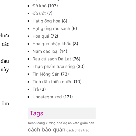
Đồ khô
(107)
Đồ ướt
(7)
Hạt giống hoa
(8)
Hạt giống rau sạch
(6)
chữa
Hoa quả
(72)
 các
Hoa quả nhập khẩu
(8)
Nấm các loại
(14)
Rau củ sạch Đà Lạt
(76)
 đau
Thực phẩm tươi sống
(30)
 này
Tin Nông Sản
(73)
Tinh dầu thiên nhiên
(10)
Trà
(3)
Uncategorized
(171)
ị ốm
Tags
bệnh loãng xương
chế độ ăn keto giảm cân
cách bảo quản
cách chữa trào