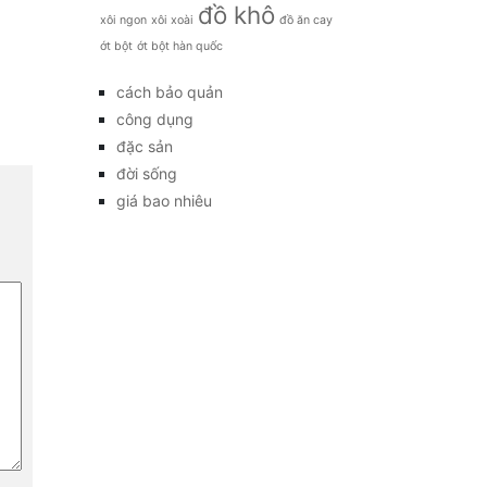
đồ khô
xôi ngon
xôi xoài
đồ ăn cay
ớt bột
ớt bột hàn quốc
cách bảo quản
công dụng
đặc sản
đời sống
giá bao nhiêu