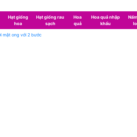
Hạt giống
Hạt giống rau
Hoa
Hoa quả nhập
Nấm
hoa
sạch
quả
khẩu
lo
i mật ong với 2 bước