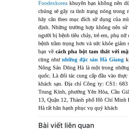
Foodexkorea
khuyên bạn không nên dùng
chúng sẽ gây ra tình trạng nóng tron
hãy căn theo mục đích sử dụng của mìn
định.
Những trường hợp không nên s
người bị bệnh tiêu chảy, trẻ em, phụ n
bệnh trầm trọng hơn và sức khỏe giảm 
bạn về
cách pha bột tam thất với mậ
cũng như
những đặc sản Hà Giang
k
Nông Sản Dũng Hà là một trong những
quốc. Là đối tác cung cấp đầu vào thực
khách sạn. Địa chỉ Công ty: CS1: 68
Trung Kính, phường Yên Hòa, Cầu Gi
13, Quận 12, Thành phố Hồ Chí Minh L
Hà rất hân hạnh phục vụ quý khách
Bài viết liên quan