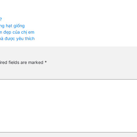
?
ng hạt giống
làm đẹp của chị em
 mà được yêu thích
red fields are marked
*