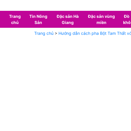
Trang
Tin Nông
Đặc sản Hà
Đặc sản vùng
Đồ
chủ
Sản
Giang
miền
khô
Trang chủ
>
Hướng dẫn cách pha Bột Tam Thất vớ