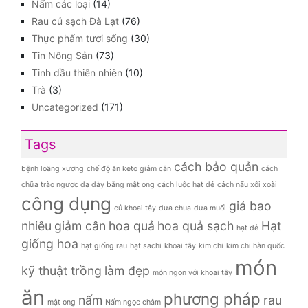
Nấm các loại
(14)
Rau củ sạch Đà Lạt
(76)
Thực phẩm tươi sống
(30)
Tin Nông Sản
(73)
Tinh dầu thiên nhiên
(10)
Trà
(3)
Uncategorized
(171)
Tags
cách bảo quản
bệnh loãng xương
chế độ ăn keto giảm cân
cách
chữa trào ngược dạ dày bằng mật ong
cách luộc hạt dẻ
cách nấu xôi xoài
công dụng
giá bao
củ khoai tây
dưa chua
dưa muối
nhiêu
giảm cân
hoa quả
hoa quả sạch
Hạt
hạt dẻ
giống hoa
hạt giống rau
hạt sachi
khoai tây
kim chi
kim chi hàn quốc
món
kỹ thuật trồng
làm đẹp
món ngon với khoai tây
ăn
phương pháp
nấm
rau
mật ong
Nấm ngọc châm