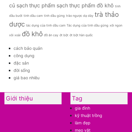
củ sạch
thực phẩm sạch
thực phẩm đồ khô
tinh
trà thảo
dầu bưởi
tinh dầu cam
tinh dầu gừng
trào ngược dạ dày
dược
tác dụng của tinh dầu cam
Tác dụng của tinh dầu gừng
xôi ngon
đồ khô
xôi xoài
đồ ăn cay
ớt bột
ớt bột hàn quốc
cách bảo quản
công dụng
đặc sản
đời sống
giá bao nhiêu
Giới thiệu
Tag
gia đình
kỹ thuật trồng
làm đẹp
mẹo vặt