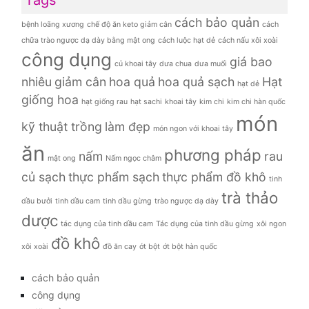
Tags
cách bảo quản
bệnh loãng xương
chế độ ăn keto giảm cân
cách
chữa trào ngược dạ dày bằng mật ong
cách luộc hạt dẻ
cách nấu xôi xoài
công dụng
giá bao
củ khoai tây
dưa chua
dưa muối
nhiêu
giảm cân
hoa quả
hoa quả sạch
Hạt
hạt dẻ
giống hoa
hạt giống rau
hạt sachi
khoai tây
kim chi
kim chi hàn quốc
món
kỹ thuật trồng
làm đẹp
món ngon với khoai tây
ăn
phương pháp
nấm
rau
mật ong
Nấm ngọc châm
củ sạch
thực phẩm sạch
thực phẩm đồ khô
tinh
trà thảo
dầu bưởi
tinh dầu cam
tinh dầu gừng
trào ngược dạ dày
dược
tác dụng của tinh dầu cam
Tác dụng của tinh dầu gừng
xôi ngon
đồ khô
xôi xoài
đồ ăn cay
ớt bột
ớt bột hàn quốc
cách bảo quản
công dụng