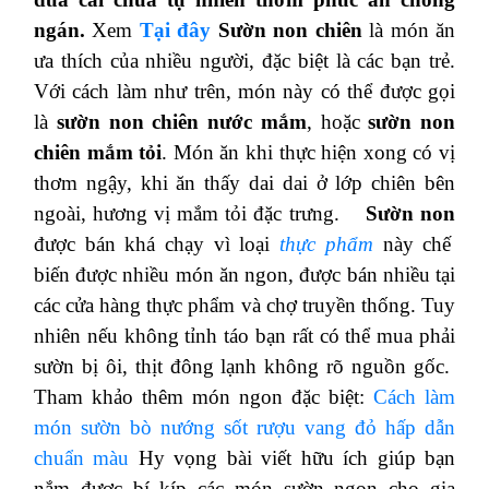
ngán.
Xem
Tại đây
Sườn non chiên
là món ăn
ưa thích của nhiều người, đặc biệt là các bạn trẻ.
Với cách làm như trên, món này có thể được gọi
là
sườn non chiên nước mắm
, hoặc
sườn non
chiên mắm tỏi
. Món ăn khi thực hiện xong có vị
thơm ngậy, khi ăn thấy dai dai ở lớp chiên bên
ngoài, hương vị mắm tỏi đặc trưng.
Sườn non
được bán khá chạy vì loại
thực phẩm
này chế
biến được nhiều món ăn ngon, được bán nhiều tại
các cửa hàng thực phẩm và chợ truyền thống. Tuy
nhiên nếu không tỉnh táo bạn rất có thể mua phải
sườn bị ôi, thịt đông lạnh không rõ nguồn gốc.
Tham khảo thêm món ngon đặc biệt:
Cách làm
món sườn bò nướng sốt rượu vang đỏ hấp dẫn
chuẩn màu
Hy vọng bài viết hữu ích giúp bạn
nắm được bí kíp các món sườn ngon cho gia