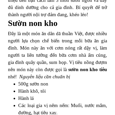
thiệu đến bạn cách làm 3 món sườn ngon và đầy
đủ dinh dưỡng cho cả gia đình. Bí quyết để trở
thành người nội trợ đảm đang, khéo léo!
Sườn non kho
Đây là một món ăn dân dã thuần Việt, được nhiều
người lựa chọn chế biến trong mỗi bữa ăn gia
đình. Món này ăn với cơm nóng rất dậy vị, làm
người ta liên tưởng đến bữa cơm nhà ấm cúng,
gia đình quây quần, sum họp. Vị tiêu nồng đượm
nên món này còn được gọi là
sườn non kho tiêu
nhé!
Nguyên liệu cần chuẩn bị
500g sườn non
Hành khô, tỏi
Hành lá
Các loại gia vị nêm nếm: Muối, nước mắm,
đường, hạt tiêu xay.