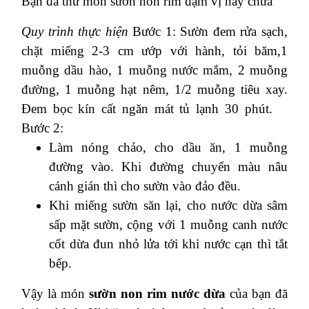
Bạn đã thử món sườn non rim đậm vị này chưa
Quy trình thực hiện
Bước 1: Sườn đem rửa sạch,
chặt miếng 2-3 cm ướp với hành, tỏi băm,1
muỗng dầu hào, 1 muỗng nước mắm, 2 muỗng
đường, 1 muỗng hạt nêm, 1/2 muỗng tiêu xay.
Đem bọc kín cất ngăn mát tủ lạnh 30 phút.
Bước 2:
Làm nóng chảo, cho dầu ăn, 1 muỗng
đường vào. Khi đường chuyển màu nâu
cánh gián thì cho sườn vào đảo đều.
Khi miếng sườn săn lại, cho nước dừa sâm
sấp mặt sườn, cộng với 1 muỗng canh nước
cốt dừa đun nhỏ lửa tới khi nước cạn thì tắt
bếp.
Vậy là món
sườn non rim nước dừa
của bạn đã