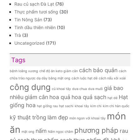
Rau củ sạch Đà Lạt
(76)
Thực phẩm tươi sống
(30)
Tin Nông Sản
(73)
Tinh dầu thiên nhiên
(10)
Trà
(3)
Uncategorized
(171)
Tags
cách bảo quản
bệnh loãng xương
chế độ ăn keto giảm cân
cách
chữa trào ngược dạ dày bằng mật ong
cách luộc hạt dẻ
cách nấu xôi xoài
công dụng
giá bao
củ khoai tây
dưa chua
dưa muối
nhiêu
giảm cân
hoa quả
hoa quả sạch
Hạt
hạt dẻ
giống hoa
hạt giống rau
hạt sachi
khoai tây
kim chi
kim chi hàn quốc
món
kỹ thuật trồng
làm đẹp
món ngon với khoai tây
ăn
phương pháp
nấm
rau
mật ong
Nấm ngọc châm