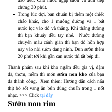
đảo đều. Cho nước ngập sườn và đun tiếp
chừng 30 phút.
Trong lúc đợi, bạn chuẩn bị thêm một chiếc
chảo khác, cho 1 muỗng đường và 1 bát
nước lọc vào đó và thắng. Khi thắng đường
thì bạn khuấy đều tay nhé. Nước đường
chuyển màu cánh gián thì bạn đổ hỗn hợp
này vào nồi sườn đang ninh. Đun sườn thêm
20 phút tới khi
gần cạn nước thì tắt bếp đi.
Thành phẩm sau khi kho ngấm đều gia vị, đậm
đà, thơm, mềm thì món
sườn non kho
của bạn
đã thành công.
Xem thêm: Hướng dẫn cách nấu
thịt bò sốt vang ăn bún đúng chuẩn trong 1 nốt
nhạc. >>> Click
tại đây
Sườn non rim