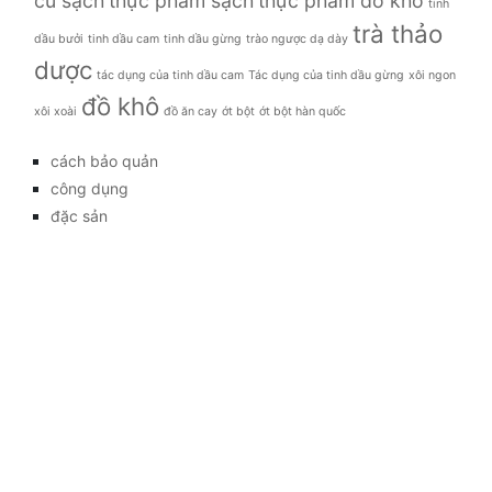
củ sạch
thực phẩm sạch
thực phẩm đồ khô
tinh
trà thảo
dầu bưởi
tinh dầu cam
tinh dầu gừng
trào ngược dạ dày
dược
tác dụng của tinh dầu cam
Tác dụng của tinh dầu gừng
xôi ngon
đồ khô
xôi xoài
đồ ăn cay
ớt bột
ớt bột hàn quốc
cách bảo quản
công dụng
đặc sản
đời sống
giá bao nhiêu
Giới thiệu
Tag
gia đình
kỹ thuật trồng
làm đẹp
mẹo vặt