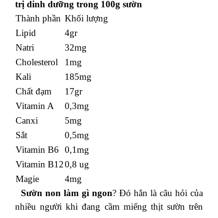
trị dinh dưỡng trong 100g sườn
Thành phần
Khối lượng
Lipid
4gr
Natri
32mg
Cholesterol
1mg
Kali
185mg
Chất đạm
17gr
Vitamin A
0,3mg
Canxi
5mg
Sắt
0,5mg
Vitamin B6
0,1mg
Vitamin B12
0,8 ug
Magie
4mg
Sườn non làm gì ngon
? Đó hẳn là câu hỏi của
nhiều người khi đang cầm miếng thịt sườn trên