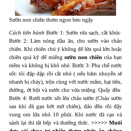
Sườn non chiên thơm ngon béo ngậy
Cách tiến hành
Bước 1: Sườn rửa sạch, cắt khúc
Bước 2: Làm nóng dầu ăn, cho sườn vào chảo
chiên. Khi chiên chú ý không để lửa quá lớn hoặc
chiên quá kỹ để miếng
sườn non chiên
của bạn
mềm và không bị khô nhé.
Bước 3: Pha chế nước
sốt: tỏi đập dập rồi cắt nhỏ ( nếu băm nhuyễn sẽ
nhanh bị cháy), trộn cùng với nước mắm, hạt tiêu,
đường, ớt bột và nước cho vừa miệng. Quấy đều
Bước 4: Rưới nước sốt lên chảo sườn (Chảo sườn
sau khi đã gạn bớt mỡ chiên), đảo đều rồi đậy
vung om lửa nhỏ 10 phút. Khi nước đã cạn và
sánh lại thì tắt bếp và thưởng thức.
>>>>> Muối
dưa cải chua tự nhiên thơm phức ăn chống