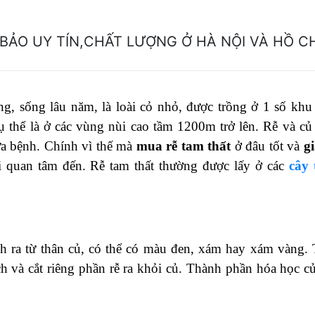
BẢO UY TÍN,CHẤT LƯỢNG Ở HÀ NỘI VÀ HỒ CH
ng, sống lâu năm, là loài cỏ nhỏ, được trồng ở 1 số khu
thể là ở các vùng nùi cao tầm 1200m trở lên. Rễ và củ
ữa bệnh. Chính vì thế mà
mua rễ tam thất
ở đâu tốt và
gi
 quan tâm đến. Rễ tam thất thường được lấy ở các
cây
ch ra từ thân củ, có thể có màu đen, xám hay xám vàng.
ch và cắt riêng phần rễ ra khỏi củ. Thành phần hóa học củ