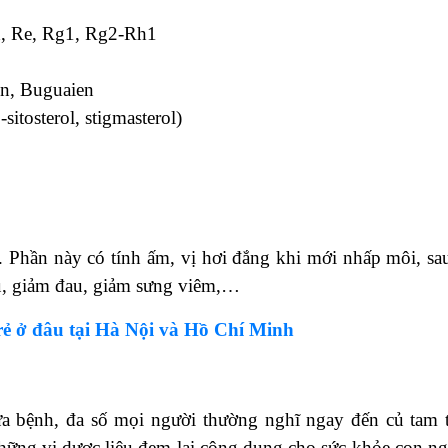
, Re, Rg1, Rg2-Rh1
en, Buguaien
sitosterol, stigmasterol)
t. Phần này có tính ấm, vị hơi đắng khi mới nhấp môi, sa
u, giảm đau, giảm sưng viêm,…
rẻ ở đâu tại Hà Nội và Hồ Chí Minh
ữa bệnh, đa số mọi người thường nghĩ ngay đến củ tam t
những vị dược liệu đem lại công dụng cho sức khỏe con ng