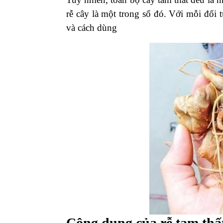
rễ cây là một trong số đó. Với mỗi đối 
và cách dùng
Công dụng của rễ tam thấ