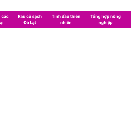
 các
Rau củ sạch
Tinh dầu thiên
Tổng hợp nông
ại
Đà Lạt
nhiên
nghiệp