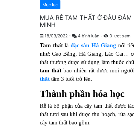
Mục lục
MUA RỄ TAM THẤT Ở ĐÂU ĐẢM 
MINH
18/03/2022
-
4
bình luận
-
0
lượt xem
Tam thất
là
đặc sản Hà Giang
nổi tiế
như: Cao Bằng, Hà Giang, Lào Cai… cụ 
thất thường được sử dụng làm thuốc ch
tam thất
bao nhiêu rất được mọi người
thất
tầm 3 tuổi trở lên.
Thành phần hóa học
Rễ là bộ phận của cây tam thất được tá
thất tươi sau khi được thu hoạch, rửa sạ
cây tam thất bao gồm: