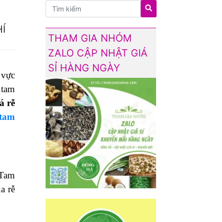
Í
THAM GIA NHÓM
ZALO CẬP NHẬT GIÁ
SỈ HÀNG NGÀY
 vực
 tam
á rễ
 tam
 Tam
a rễ