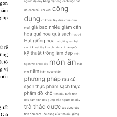
ngược dạ dày bằng mật ong
cách luộc hạt
ngon
công
giảm
dẻ
cách nấu xôi xoài
dụng
giúp
củ khoai tây
dưa chua
dưa
giá bao nhiêu
giảm cân
muối
hoa quả
hoa quả sạch
hạt dẻ
Hạt giống hoa
hạt giống rau
hạt
ừ rễ
sachi
khoai tây
kim chi
kim chi hàn quốc
kỹ thuật trồng
làm đẹp
hông
món
món ăn
t tố
ngon với khoai tây
mật
g vị
nấm
ong
Nấm ngọc châm
riển
phương pháp
rau củ
sạch
thực phẩm sạch
thực
phẩm đồ khô
tinh dầu bưởi
tinh
dầu cam
tinh dầu gừng
trào ngược dạ dày
trà thảo dược
 rất
tác dụng của
.Giá
tinh dầu cam
Tác dụng của tinh dầu gừng