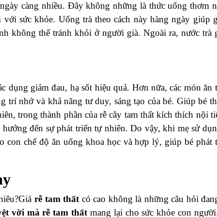
n ngày càng nhiều. Đây không những là thức uống thơm 
i với sức khỏe. Uống trà theo cách này hàng ngày giúp 
nh không thể tránh khỏi ở người già. Ngoài ra, nước trà 
tác dụng giảm đau, hạ sốt hiệu quả. Hơn nữa, các món ăn t
ờng trí nhớ và khả năng tư duy, sáng tạo của bé. Giúp bé t
ên, trong thành phần của rễ cây tam thất kích thích nội tiế
 hưởng đến sự phát triển tự nhiên. Do vậy, khi mẹ sử dụn
o con chế độ ăn uống khoa học và hợp lý, giúp bé phát t
ay
hiêu?Giá
rễ tam thất
có cao không là những câu hỏi đang
yệt vời mà
rễ tam thất
mang lại cho sức khỏe con người