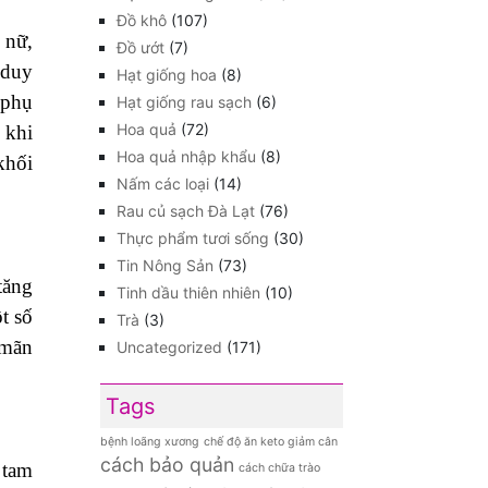
Đồ khô
(107)
 nữ,
Đồ ướt
(7)
 duy
Hạt giống hoa
(8)
 phụ
Hạt giống rau sạch
(6)
Hoa quả
(72)
 khi
Hoa quả nhập khẩu
(8)
khối
Nấm các loại
(14)
Rau củ sạch Đà Lạt
(76)
Thực phẩm tươi sống
(30)
Tin Nông Sản
(73)
tăng
Tinh dầu thiên nhiên
(10)
t số
Trà
(3)
 mãn
Uncategorized
(171)
Tags
bệnh loãng xương
chế độ ăn keto giảm cân
cách bảo quản
 tam
cách chữa trào