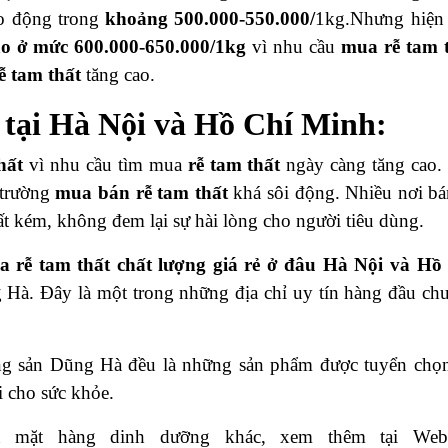
ao động trong
khoảng 500.000-550.000/
1kg.Nhưng hiện
ao ở mức 600.000-650.000/1kg
vì nhu cầu
mua
rễ tam 
ễ tam thất
tăng cao.
 tại Hà Nội và Hồ Chí Minh:
hất
vì nhu cầu tìm mua
rễ tam thất
ngày càng tăng cao.
 trường
mua bán
rễ tam thất
khá sôi động. Nhiều nơi b
ất kém, không đem lại sự hài lòng cho người tiêu dùng.
ua
rễ tam thất
chất lượng giá rẻ ở đâu Hà Nội và Hồ
Hà. Đây là một trong những địa chỉ uy tín hàng đầu ch
ng sản Dũng Hà đều là những sản phẩm được tuyển chọ
i cho sức khỏe.
u mặt hàng dinh dưỡng khác, xem thêm tại Webs