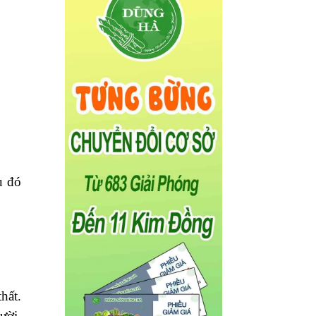
u đó
hất.
ười,