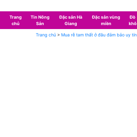
Trang
Tin Nông
Đặc sản Hà
Đặc sản vùng
Đồ
chủ
Sản
Giang
miền
khô
Trang chủ
>
Mua rễ tam thất ở đâu đảm bảo uy tín