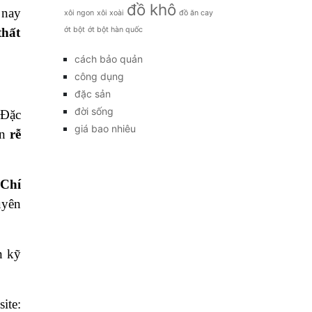
đồ khô
 nay
xôi ngon
xôi xoài
đồ ăn cay
ớt bột
ớt bột hàn quốc
thất
cách bảo quản
công dụng
đặc sản
đời sống
 Đặc
giá bao nhiêu
án
rễ
 Chí
uyên
n kỹ
ite: