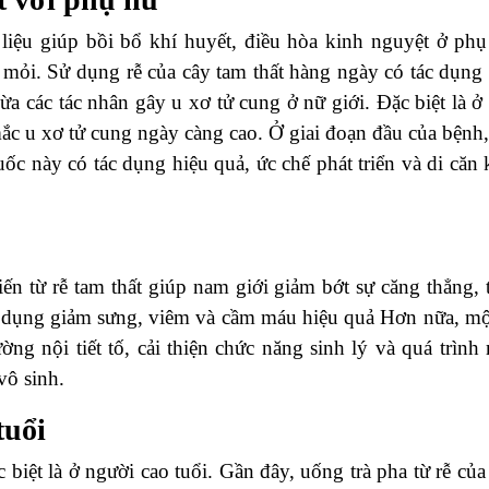
iệu giúp bồi bổ khí huyết, điều hòa kinh nguyệt ở phụ
 mỏi. Sử dụng rễ của cây tam thất hàng ngày có tác dụng
gừa các tác nhân gây u xơ tử cung ở nữ giới. Đặc biệt là ở
mắc u xơ tử cung ngày càng cao. Ở giai đoạn đầu của bệnh,
ốc này có tác dụng hiệu quả, ức chế phát triển và di căn 
ến từ rễ tam thất giúp nam giới giảm bớt sự căng thẳng, 
c dụng giảm sưng, viêm và cầm máu hiệu quả Hơn nữa, mộ
ờng nội tiết tố, cải thiện chức năng sinh lý và quá trình
vô sinh.
tuổi
c biệt là ở người cao tuổi. Gần đây, uống trà pha từ rễ của