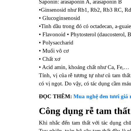
Saponin: arasaponin A, arasaponin B
•Ginsenosid như Rb1, Rb2, Rb3 RC, Rd
• Glucoginsenosid
•Tinh dầu trong đó có octadecan, a-guai
• Flavonoid • Phytosterol (daucosterol, B-
• Polysaccharid
• Muối vô cơ
• Chất xơ
• Acid amin, khoáng chất như Ca, Fe,…
Tính, vị của rễ tương tự như củ tam thấ
có vị ngọt. Do vậy, có tác dụng cầm má
ĐỌC THÊM:
Mua nghệ đen tươi giá 
Công dụng rễ tam thất
Khi nhắc đến tam thất với tác dụng ch
Tuy nhiên, toàn bộ cây tam thất đều là 