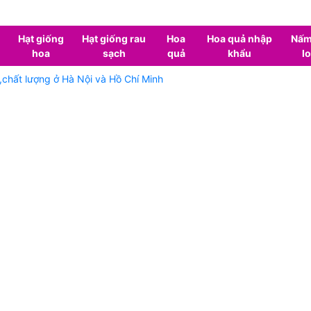
Hạt giống
Hạt giống rau
Hoa
Hoa quả nhập
Nấm
hoa
sạch
quả
khẩu
lo
,chất lượng ở Hà Nội và Hồ Chí Minh