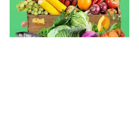
Cách danh mục
Đặc sản Hà Giang
(70)
Đặc sản vùng miền
(38)
Đồ khô
(107)
Đồ ướt
(7)
Hạt giống hoa
(8)
Hạt giống rau sạch
(6)