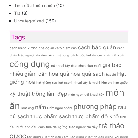
Tinh dầu thiên nhiên
(10)
Trà
(3)
Uncategorized
(159)
Tags
cách bảo quản
bệnh loãng xương
chế độ ăn keto giảm cân
cách
chữa trào ngược dạ dày bằng mật ong
cách luộc hạt dẻ
cách nấu xôi xoài
công dụng
giá bao
củ khoai tây
dưa chua
dưa muối
nhiêu
giảm cân
hoa quả
hoa quả sạch
Hạt
hạt dẻ
giống hoa
hạt giống rau
hạt sachi
khoai tây
kim chi
kim chi hàn quốc
món
kỹ thuật trồng
làm đẹp
món ngon với khoai tây
ăn
phương pháp
nấm
rau
mật ong
Nấm ngọc châm
củ sạch
thực phẩm sạch
thực phẩm đồ khô
tinh
trà thảo
dầu bưởi
tinh dầu cam
tinh dầu gừng
trào ngược dạ dày
dược
tác dụng của tinh dầu cam
Tác dụng của tinh dầu gừng
xôi ngon