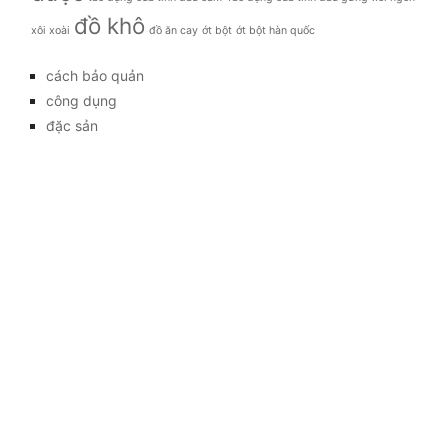
đồ khô
xôi xoài
đồ ăn cay
ớt bột
ớt bột hàn quốc
cách bảo quản
công dụng
đặc sản
đời sống
giá bao nhiêu
Giới thiệu
Tag
gia đình
kỹ thuật trồng
làm đẹp
mẹo vặt
món ăn
Tag
Kết nối với chúng