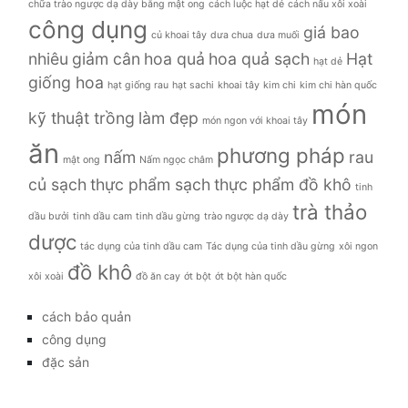
chữa trào ngược dạ dày bằng mật ong
cách luộc hạt dẻ
cách nấu xôi xoài
công dụng
giá bao
củ khoai tây
dưa chua
dưa muối
nhiêu
giảm cân
hoa quả
hoa quả sạch
Hạt
hạt dẻ
giống hoa
hạt giống rau
hạt sachi
khoai tây
kim chi
kim chi hàn quốc
món
kỹ thuật trồng
làm đẹp
món ngon với khoai tây
ăn
phương pháp
nấm
rau
mật ong
Nấm ngọc châm
củ sạch
thực phẩm sạch
thực phẩm đồ khô
tinh
trà thảo
dầu bưởi
tinh dầu cam
tinh dầu gừng
trào ngược dạ dày
dược
tác dụng của tinh dầu cam
Tác dụng của tinh dầu gừng
xôi ngon
đồ khô
xôi xoài
đồ ăn cay
ớt bột
ớt bột hàn quốc
cách bảo quản
công dụng
đặc sản
đời sống
giá bao nhiêu