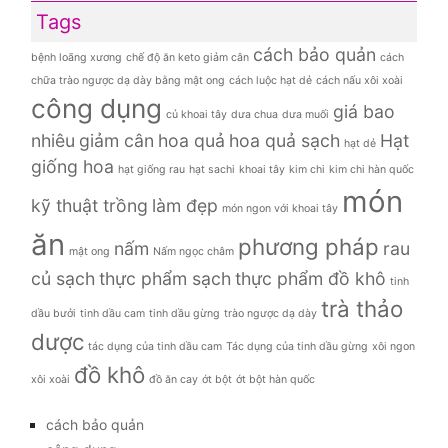
Tags
cách bảo quản
bệnh loãng xương
chế độ ăn keto giảm cân
cách
chữa trào ngược dạ dày bằng mật ong
cách luộc hạt dẻ
cách nấu xôi xoài
công dụng
giá bao
củ khoai tây
dưa chua
dưa muối
nhiêu
giảm cân
hoa quả
hoa quả sạch
Hạt
hạt dẻ
giống hoa
hạt giống rau
hạt sachi
khoai tây
kim chi
kim chi hàn quốc
món
kỹ thuật trồng
làm đẹp
món ngon với khoai tây
ăn
phương pháp
nấm
rau
mật ong
Nấm ngọc châm
củ sạch
thực phẩm sạch
thực phẩm đồ khô
tinh
trà thảo
dầu bưởi
tinh dầu cam
tinh dầu gừng
trào ngược dạ dày
dược
tác dụng của tinh dầu cam
Tác dụng của tinh dầu gừng
xôi ngon
đồ khô
xôi xoài
đồ ăn cay
ớt bột
ớt bột hàn quốc
cách bảo quản