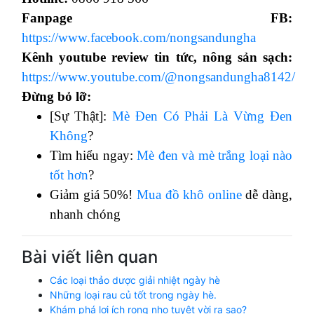
Fanpage FB:
https://www.facebook.com/nongsandungha
Kênh youtube review tin tức, nông sản sạch:
https://www.youtube.com/@nongsandungha8142/
Đừng bỏ lỡ:
[Sự Thật]:
Mè Đen Có Phải Là Vừng Đen
Không
?
Tìm hiểu ngay:
Mè đen và mè trắng loại nào
tốt hơn
?
Giảm giá 50%!
Mua đồ khô online
dễ dàng,
nhanh chóng
Bài viết liên quan
Các loại thảo dược giải nhiệt ngày hè
Những loại rau củ tốt trong ngày hè.
Khám phá lợi ích rong nho tuyệt vời ra sao?