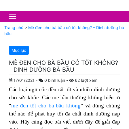
Trang chủ
>
Mè đen cho bà bầu có tốt không? – Dinh dưỡng bà
bầu
Mục lục
MÈ ĐEN CHO BÀ BẦU CÓ TỐT KHÔNG?
– DINH DƯỠNG BÀ BẦU
17/01/2021
-
0
bình luận
-
62
lượt xem
Các loại ngũ cốc đều rất tốt và nhiều dinh dưỡng
cho sức khỏe. Các mẹ bầu thường không hiểu rõ
“
mè đen tốt cho bà bầu không
” và dùng chúng
thế nào để phát huy tối đa chất dinh dưỡng nạp
vào. Hãy cùng đọc bài viết dưới đây để giải đáp