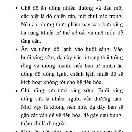
Chế độ ăn uống nhiều đường và dầu mỡ,
đặc biệt là đồ chiên rán, mỡ chui vào trong.
Nếu ăn những thực phẩm này vào bữa sáng
lại càng khiến cơ thể uể oải và mệt mỏi, dễ
tăng cân.
Ăn và uống đồ lạnh vào buổi sáng: Vào
buổi sáng sớm, dạ dày vẫn ở trạng thái trống
rỗng và mong manh, nếu bạn tự nhiên ăn
uống đồ uống lạnh, chênh lệch nhiệt độ sẽ
kích hoạt không tốt cho hệ tiêu hóa.
Chỉ uống sữa tươi sáng sớm: Buổi sáng
uống sữa là nhiều người vẫn thường làm.
Như vậy là không nên nhé, dạ dày bạn sẽ
gặp các vấn đề về tiêu hóa, dễ gây đau bụng,
thậm chí là đi ngoài.
Món ăn vặt như snack, bim bim vào bữa