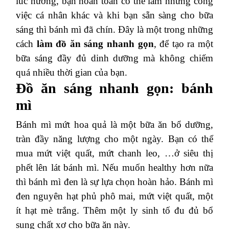
lúc nướng, bạn hoàn toàn có thể làm những công
việc cá nhân khác và khi bạn sẵn sàng cho bữa
sáng thì bánh mì đã chín. Đây là một trong những
cách
làm đồ ăn sáng nhanh gọn
, để tạo ra một
bữa sáng đầy đủ dinh dưỡng mà không chiếm
quá nhiều thời gian của bạn.
Đồ ăn sáng nhanh gọn: bánh
mì
Bánh mì mứt hoa quả là một bữa ăn bổ dưỡng,
tràn đầy năng lượng cho một ngày. Bạn có thể
mua mứt việt quất, mứt chanh leo, …ở siêu thị
phết lên lát bánh mì. Nếu muốn healthy hơn nữa
thì bánh mì đen là sự lựa chọn hoàn hảo. Bánh mì
đen nguyên hạt phủ phô mai, mứt việt quất, một
ít hạt mè trắng. Thêm một ly sinh tố đu đủ bổ
sung chất xơ cho bữa ăn này.