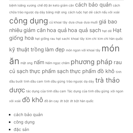
cách bảo quản
bệnh loãng xương
chế độ ăn keto giảm cân
cách
chữa trào ngược dạ dày bằng mật ong
cách luộc hạt dẻ
cách nấu xôi xoài
công dụng
giá bao
củ khoai tây
dưa chua
dưa muối
nhiêu
giảm cân
hoa quả
hoa quả sạch
Hạt
hạt dẻ
giống hoa
hạt giống rau
hạt sachi
khoai tây
kim chi
kim chi hàn quốc
món
kỹ thuật trồng
làm đẹp
món ngon với khoai tây
ăn
phương pháp
nấm
rau
mật ong
Nấm ngọc châm
củ sạch
thực phẩm sạch
thực phẩm đồ khô
tinh
trà thảo
dầu bưởi
tinh dầu cam
tinh dầu gừng
trào ngược dạ dày
dược
tác dụng của tinh dầu cam
Tác dụng của tinh dầu gừng
xôi ngon
đồ khô
xôi xoài
đồ ăn cay
ớt bột
ớt bột hàn quốc
cách bảo quản
công dụng
đặc sản