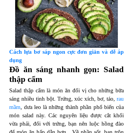
Cách lựa bơ sáp ngon cực đơn giản và dễ áp
dụng
Đồ ăn sáng nhanh gọn: Salad
thập cẩm
Salad thập cẩm là món ăn đổi vị cho những bữa
sáng nhiều tinh bột. Trứng, xúc xích, bơ, táo,
rau
mầm
, dưa leo là những thành phần phổ biến của
món salad này. Các nguyên liệu được cắt khối
vừa phải, đối với trứng, bạn nên luộc hồng đào
để món ăn hấp dẫn hơn.
Về phần sốt, bạn trộn