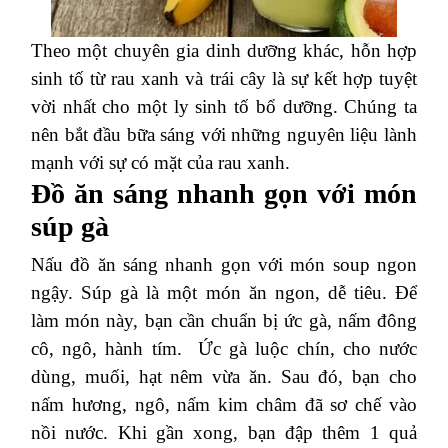
Theo một chuyên gia dinh dưỡng khác, hỗn hợp
sinh tố từ rau xanh và trái cây là sự kết hợp tuyệt
vời nhất cho một ly sinh tố bổ dưỡng. Chúng ta
nên bắt đầu bữa sáng với những nguyên liệu lành
mạnh với sự có mặt của rau xanh.
Đồ ăn sáng nhanh gọn với món
súp gà
Nấu đồ ăn sáng nhanh gọn với món soup ngon
ngậy. Súp gà là một món ăn ngon, dễ tiêu. Để
làm món này, bạn cần chuẩn bị ức gà, nấm đông
cô, ngô, hành tím.
Ức gà luộc chín, cho nước
dùng, muối, hạt nêm vừa ăn. Sau đó, bạn cho
nấm hương, ngô, nấm kim châm đã sơ chế vào
nồi nước. Khi gần xong, bạn đập thêm 1 quả