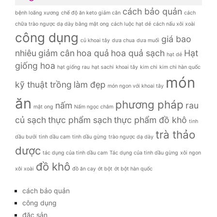
cách bảo quản
bệnh loãng xương
chế độ ăn keto giảm cân
cách
chữa trào ngược dạ dày bằng mật ong
cách luộc hạt dẻ
cách nấu xôi xoài
công dụng
giá bao
củ khoai tây
dưa chua
dưa muối
nhiêu
giảm cân
hoa quả
hoa quả sạch
Hạt
hạt dẻ
giống hoa
hạt giống rau
hạt sachi
khoai tây
kim chi
kim chi hàn quốc
món
kỹ thuật trồng
làm đẹp
món ngon với khoai tây
ăn
phương pháp
nấm
rau
mật ong
Nấm ngọc châm
củ sạch
thực phẩm sạch
thực phẩm đồ khô
tinh
trà thảo
dầu bưởi
tinh dầu cam
tinh dầu gừng
trào ngược dạ dày
dược
tác dụng của tinh dầu cam
Tác dụng của tinh dầu gừng
xôi ngon
đồ khô
xôi xoài
đồ ăn cay
ớt bột
ớt bột hàn quốc
cách bảo quản
công dụng
đặc sản