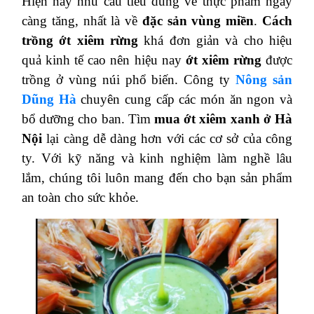
Hiện nay nhu cầu tiêu dùng về thực phẩm ngày
càng tăng, nhất là về
đặc sản vùng miền
.
Cách
trồng ớt xiêm rừng
khá đơn giản và cho hiệu
quả kinh tế cao nên hiệu nay
ớt xiêm rừng
được
trồng ở vùng núi phổ biến. Công ty
Nông sản
Dũng Hà
chuyên cung cấp các món ăn ngon và
bổ dưỡng cho ban. Tìm
mua ớt xiêm xanh ở Hà
Nội
lại càng dễ dàng hơn với các cơ sở của công
ty. Với kỹ năng và kinh nghiệm làm nghề lâu
lắm, chúng tôi luôn mang đến cho bạn sản phẩm
an toàn cho sức khỏe.