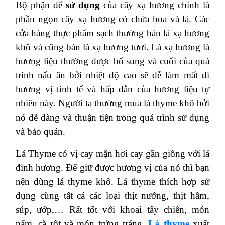
Bộ phận để
sử dụng
của cây xạ hương chính là
phần ngọn cây xạ hương có chứa hoa và lá. Các
cửa hàng thực phẩm sạch thường bán lá xạ hương
khô và cũng bán lá xạ hương tươi. Lá xạ hương là
hương liệu thường được bổ sung và cuối của quá
trình nấu ăn bởi nhiệt độ cao sẽ dễ làm mất đi
hương vị tinh tế và hấp dẫn của hương liệu tự
nhiên này. Người ta thường mua lá thyme khô bởi
nó dễ dàng và thuận tiện trong quá trình sử dụng
và bảo quản.
Lá Thyme có vị cay mặn hơi cay gần giống với lá
đinh hương. Để giữ được hương vị của nó thì bạn
nên dùng lá thyme khô. Lá thyme thích hợp sử
dụng cùng tất cả các loại thịt nướng, thịt hầm,
súp, ướp,… Rất tốt với khoai tây chiên, món
nấm, cà rốt và món trứng tráng.
Lá thyme
xuất