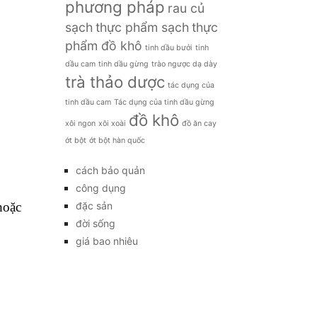
ngược dạ dày bằng mật ong
cách luộc hạt
công
dẻ
cách nấu xôi xoài
dụng
củ khoai tây
dưa chua
dưa
giá bao nhiêu
giảm cân
muối
hoa quả
hoa quả sạch
hạt dẻ
Hạt giống hoa
hạt giống rau
hạt
sachi
khoai tây
kim chi
kim chi hàn quốc
kỹ thuật trồng
làm đẹp
món
món ăn
ngon với khoai tây
mật
nấm
ong
Nấm ngọc châm
 lát
phương pháp
rau củ
sạch
thực phẩm sạch
thực
phẩm đồ khô
tinh dầu bưởi
tinh
dầu cam
tinh dầu gừng
trào ngược dạ dày
trà thảo dược
tác dụng của
tinh dầu cam
Tác dụng của tinh dầu gừng