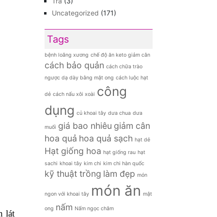
Đồ khô
(107)
Đồ ướt
(7)
Hạt giống hoa
(8)
Hạt giống rau sạch
(6)
Hoa quả
(72)
Hoa quả nhập khẩu
(8)
Nấm các loại
(14)
Rau củ sạch Đà Lạt
(76)
Thực phẩm tươi sống
(30)
ột)
Tin Nông Sản
(73)
Tinh dầu thiên nhiên
(10)
Trà
(3)
Uncategorized
(171)
Tags
bệnh loãng xương
chế độ ăn keto giảm cân
cách bảo quản
cách chữa trào