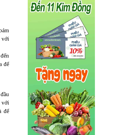
 bám
 với