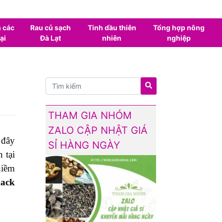
 các
Rau củ sạch
Tinh dầu thiên
Tổng hợp nông
ại
Đà Lạt
nhiên
nghiệp