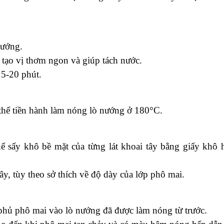
hể dùng dao cắt hoặc dùng máy cắt khoai tây để tạo thành
nướng.
ể tạo vị thơm ngon và giúp tách nước.
15-20 phút.