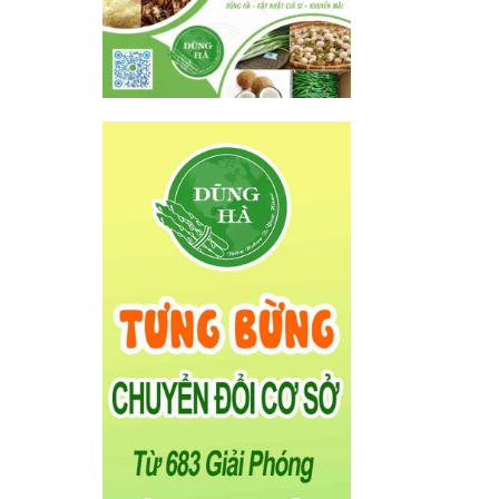
THAM GIA NHÓM
ZALO CẬP NHẬT GIÁ
 đây
SỈ HÀNG NGÀY
 tại
niềm
nack