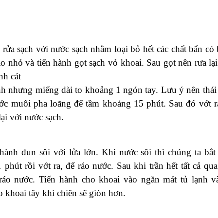
nack khoai tây vị truyền thống
củ còn tươi, chưa mọc mầm )
 rửa sạch với nước sạch nhằm loại bỏ hết các chất bẩn có
o nhỏ và tiến hành gọt sạch vỏ khoai. Sau gọt nên rưa lại