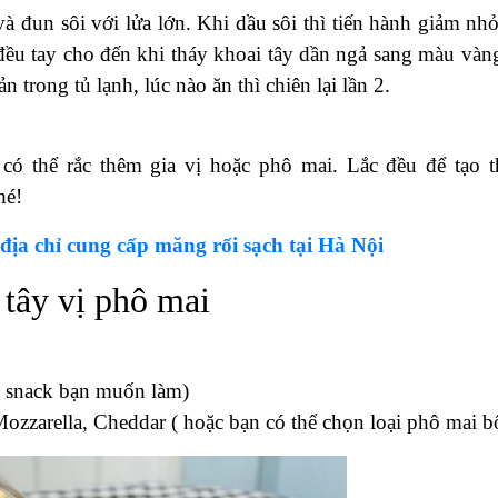
nh cát
ành nhưng miếng dài to khoảng 1 ngón tay. Lưu ý nên thái
ớc muối pha loãng để tầm khoảng 15 phút. Sau đó vớt r
lại với nước sạch.
hành đun sôi với lửa lớn. Khi nước sôi thì chúng ta bắt
hút rồi vớt ra, để ráo nước. Sau khi trần hết tất cả qua
ráo nước. Tiến hành cho khoai vào ngăn mát tủ lạnh v
 khoai tây khi chiên sẽ giòn hơn.
à đun sôi với lửa lớn. Khi dầu sôi thì tiến hành giảm nhỏ
đều tay cho đến khi tháy khoai tây dần ngả sang màu vàng
n trong tủ lạnh, lúc nào ăn thì chiên lại lần 2.
có thể rắc thêm gia vị hoặc phô mai. Lắc đều để tạo 