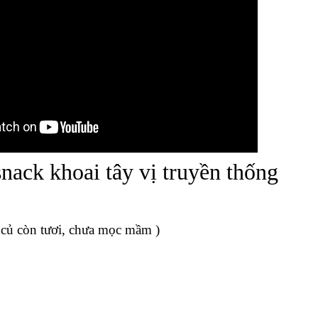
HOAI TÂY TẠI NHÀ CỰC ĐƠN GIẢN
oái khẩu của rất nhiều người. Đặc biệt là đối với trẻ nhỏ,
u. Hiện nay, trào lưu sử dụng các sản phẩm được chế biến
bảo được vệ sinh an toàn thực phẩm cũng như tạo được 
ùng
Foodexkorea
vào bếp để cùng tìm hiểu
cách làm s