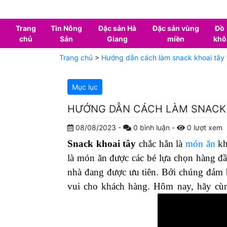
Trang
Tin Nông
Đặc sản Hà
Đặc sản vùng
Đồ
chủ
Sản
Giang
miền
khô
Trang chủ
>
Hướng dẫn cách làm snack khoai tây 