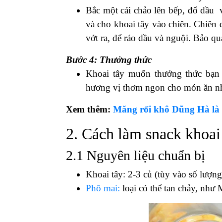
nước sạch lun để khoai không bị dí
Sau đó, tiến hành cắt khoai tây th
đâu thì ngâm ngay vào một bát nư
khoai không bị thâm và vớt ra, rửa 
Bước 2: Tiến hành trần khoai tây
Bắc một nồi nước lên bếp và tiến 
chần qua nước khoảng 30 giây – 1 p
nước sôi để khoảng 15 phút cho 
khoảng 30 phút. Việc này khiến cho
Bước 3: Tiến hành chiên khoai tây
Bắc một cái chảo lên bếp, đổ dầu v
và cho khoai tây vào chiên. Chiên 
vớt ra, để ráo dầu và nguội. Bảo quả
Bước 4: Thưởng thức
Khoai tây muốn thưởng thức bạn 