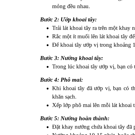
2.2 Các bước tiến hành
Bước 1: Chuẩn bị khoai tây:
Gọt sạch vỏ khoai tây và rửa sạch.
Cắt khoai tây thành lát mỏng, có t
mỏng đều nhau.
Bước 2: Ướp khoai tây:
Trải lát khoai tây ra trên một khay 
Rắc một ít muối lên lát khoai tây đ
Để khoai tây ướp vị trong khoảng 