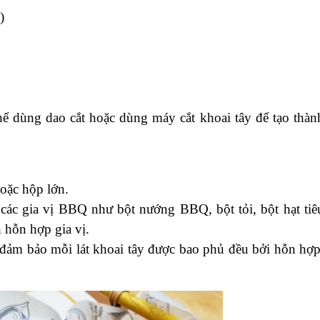
ô mai có thể thay đổi tùy theo loại lò nướng và độ mỏng
t ở đâu ngon và những lưu ý khi bảo quản?
 tây vị BBQ
ng snack bạn muốn làm)
ỏi
, bột hạt tiêu, đường nâu
)