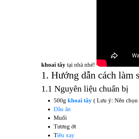
Mục lục
HƯỚNG DẪN CÁCH LÀM SNACK K
08/08/2023
-
0
bình luận
-
0
lượt xem
Snack khoai tây
chắc hẳn là
món ăn
kh
là món ăn được các bé lựa chọn hàng đầ
nhà đang được ưu tiên. Bởi chúng đảm 
vui cho khách hàng. Hôm nay, hãy c