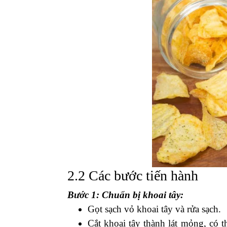
hương vị thơm ngon cho món ăn n
Xem thêm:
Măng rối khô Dũng Hà là đ
2. Cách làm snack khoai
2.1 Nguyên liệu chuẩn bị
Khoai tây: 2-3 củ (tùy vào số lượ
Phô mai:
loại có thể tan chảy, như 