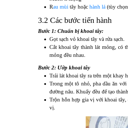
Lưu ý:
Quá trình nướng khoai tây vị ph
khoai tây.
Xem thêm:
Mua quả óc chó nguyên hạ
3. Cách làm snack khoai
3.1 Nguyên liệu chuẩn bị
Khoai tây: 2-3 củ (tùy vào số lượ
Dầu ăn: khoảng 3-4 thìa sữa
Gia vị BBQ: bột nướng BBQ,
bột t
Muối: ít lượng
R
au mùi
tây hoặc
hành lá
(tùy chọn
3.2 Các bước tiến hành
Bước 1: Chuẩn bị khoai tây:
Gọt sạch vỏ khoai tây và rửa sạch.