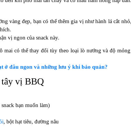
 thể tiền hành làm nóng lò nướng ở 180°C.
hể sấy khô bề mặt của từng lát khoai tây bằng giấy khô 
ây, tùy theo sở thích về độ dày của lớp phô mai.
phủ phô mai vào lò nướng đã được làm nóng từ trước.
o đến khi phô mai tan chảy và có màu hâm nóng hấp dẫn
ng vàng đẹp, bạn có thể thêm gia vị như hành lá cắt nhỏ,
hích.
ận vị ngon của snack này.