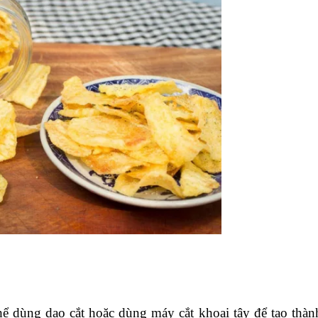
hé!
ịa chỉ cung cấp măng rối sạch tại Hà Nội
 tây vị phô mai
ng snack bạn muốn làm)
Mozzarella, Cheddar ( hoặc bạn có thể chọn loại phô mai b