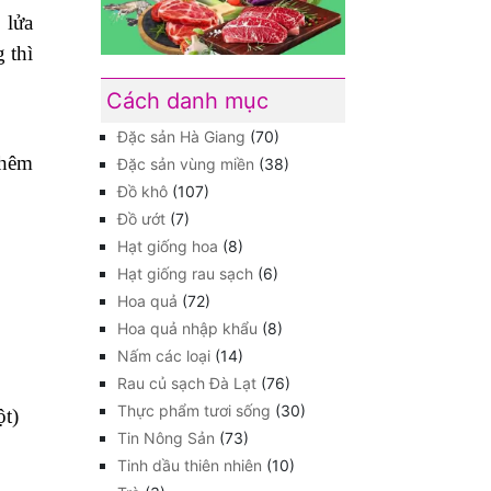
 đến
a để
 đầu
 với
à để
 lửa
 thì
Cách danh mục
Đặc sản Hà Giang
(70)
thêm
Đặc sản vùng miền
(38)