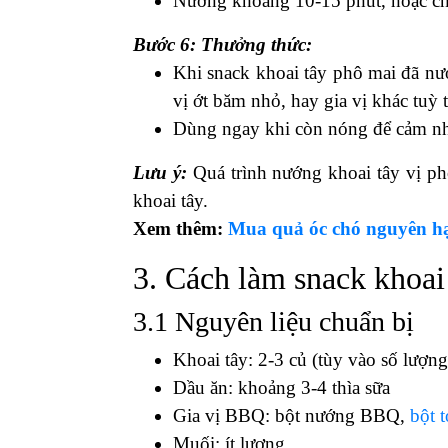
Bước 3: Nướng khoai tây:
Trong lúc khoai tây ướp vị, bạn có
Bước 4: Phô mai:
Khi khoai tây đã ướp vị, bạn có t
khăn sạch.
Xếp lớp phô mai lên mỗi lát khoai t
Bước 5: Nướng hoàn thành:
Đặt khay nướng chứa khoai tây đã 
Nướng khoảng 10-15 phút, hoặc ch
Bước 6: Thưởng thức:
Khi snack khoai tây phô mai đã nướ
vị ớt băm nhỏ, hay gia vị khác tuỳ t
Dùng ngay khi còn nóng để cảm nh