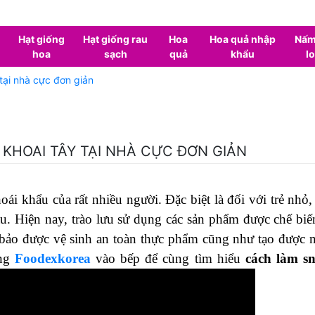
Hạt giống
Hạt giống rau
Hoa
Hoa quả nhập
Nấm
hoa
sạch
quả
khẩu
lo
tại nhà cực đơn giản