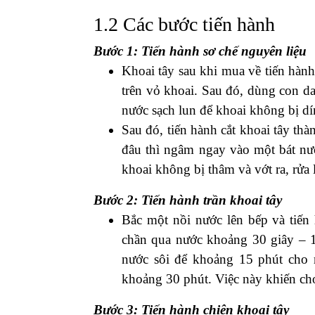
khoai tây
tại nhà nhé!
1. Hướng dẫn cách làm s
1.1 Nguyên liệu chuẩn bị
500g
khoai tây
( Lưu ý: Nên chọn 
Dầu ăn
Muối
Tương ớt
T
iêu xay
1.2 Các bước tiến hành
Bước 1: Tiến hành sơ chế nguyên liệu
Khoai tây sau khi mua về tiến hành
trên vỏ khoai. Sau đó, dùng con da