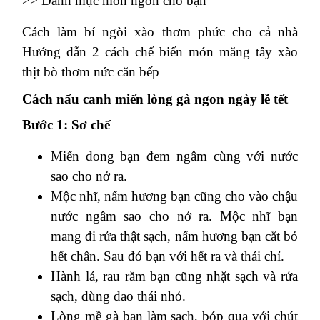
>>
Danh mục món ngon cho bạn
Cách làm bí ngòi xào thơm phức cho cả nhà
Hướng dẫn 2 cách chế biến món măng tây xào
thịt bò thơm nức căn bếp
Cách nấu canh miến lòng gà
ngon ngày lễ tết
Bước 1: Sơ chế
Miến dong bạn đem ngâm cùng với nước
sao cho nở ra.
Mộc nhĩ, nấm hương bạn cũng cho vào chậu
nước ngâm sao cho nở ra. Mộc nhĩ bạn
mang đi rửa thật
sạch, nấm hương bạn cắt bỏ
hết chân. Sau đó bạn với hết ra và thái chỉ.
Hành lá, rau răm bạn cũng nhặt sạch và rửa
sạch, dùng dao thái nhỏ.
Lòng mề gà bạn làm sạch, bóp qua với chút