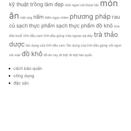
món
kỹ thuật trồng
làm đẹp
món ngon với khoai tây
ăn
phương pháp
nấm
rau
mật ong
Nấm ngọc châm
củ sạch
thực phẩm sạch
thực phẩm đồ khô
tinh
trà thảo
dầu bưởi
tinh dầu cam
tinh dầu gừng
trào ngược dạ dày
dược
tác dụng của tinh dầu cam
Tác dụng của tinh dầu gừng
xôi ngon
đồ khô
xôi xoài
đồ ăn cay
ớt bột
ớt bột hàn quốc
cách bảo quản
công dụng
đặc sản
đời sống
giá bao nhiêu
Giới thiệu
Tag
gia đình