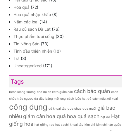
Hoa quả
(72)
Hoa quả nhập khẩu
(8)
Nấm các loại
(14)
Rau củ sạch Đà Lạt
(76)
Thực phẩm tươi sống
(30)
Tin Nông Sản
(73)
Tinh dầu thiên nhiên
(10)
Trà
(3)
Uncategorized
(171)
Tags
cách bảo quản
bệnh loãng xương
chế độ ăn keto giảm cân
cách
chữa trào ngược dạ dày bằng mật ong
cách luộc hạt dẻ
cách nấu xôi xoài
công dụng
giá bao
củ khoai tây
dưa chua
dưa muối
nhiêu
giảm cân
hoa quả
hoa quả sạch
Hạt
hạt dẻ
giống hoa
hạt giống rau
hạt sachi
khoai tây
kim chi
kim chi hàn quốc