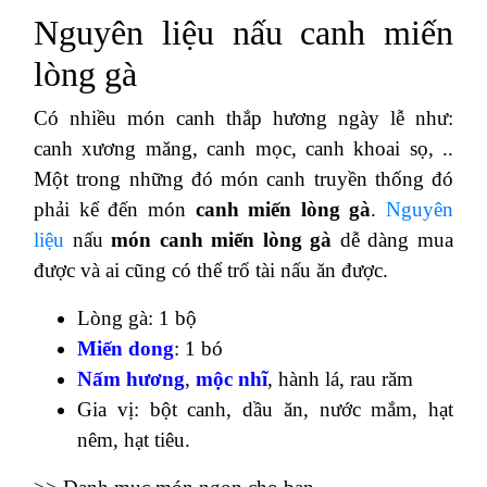
Nguyên liệu nấu canh miến
lòng gà
Có nhiều món canh thắp hương ngày lễ như:
canh xương măng, canh mọc, canh khoai sọ, ..
Một trong những đó món canh truyền thống đó
phải kể đến món
canh miến lòng gà
.
Nguyên
liệu
nấu
món canh miến lòng gà
dễ dàng mua
được và ai cũng có thể trổ tài nấu ăn được.
Lòng gà: 1 bộ
Miến dong
: 1 bó
Nấm hương
,
mộc nhĩ
, hành lá, rau răm
Gia vị: bột canh, dầu ăn, nước mắm, hạt
nêm, hạt tiêu.