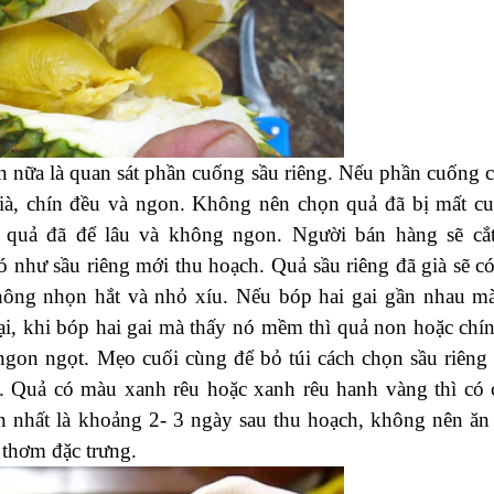
on nữa là quan sát phần cuống sầu riêng. Nếu phần cuống 
 già, chín đều và ngon. Không nên chọn quả đã bị mất c
 quả đã để lâu và không ngon. Người bán hàng sẽ cắ
 như sầu riêng mới thu hoạch. Quả sầu riêng đã già sẽ có
 không nhọn hắt và nhỏ xíu. Nếu bóp hai gai gần nhau m
lại, khi bóp hai gai mà thấy nó mềm thì quả non hoặc chín
gon ngọt. Mẹo cuối cùng để bỏ túi cách chọn sầu riêng 
g. Quả có màu xanh rêu hoặc xanh rêu hanh vàng thì có
on nhất là khoảng 2- 3 ngày sau thu hoạch, không nên ăn
 thơm đặc trưng.