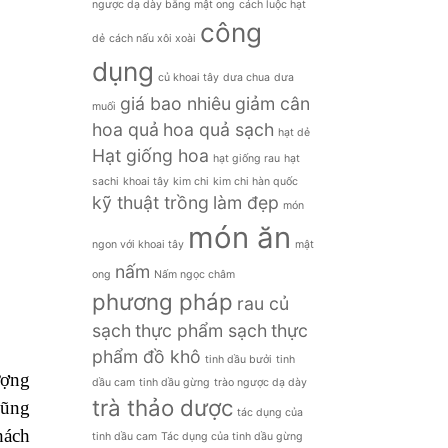
ngược dạ dày bằng mật ong
cách luộc hạt
công
dẻ
cách nấu xôi xoài
dụng
củ khoai tây
dưa chua
dưa
giá bao nhiêu
giảm cân
muối
hoa quả
hoa quả sạch
hạt dẻ
Hạt giống hoa
hạt giống rau
hạt
sachi
khoai tây
kim chi
kim chi hàn quốc
kỹ thuật trồng
làm đẹp
món
món ăn
ngon với khoai tây
mật
nấm
ong
Nấm ngọc châm
phương pháp
rau củ
sạch
thực phẩm sạch
thực
phẩm đồ khô
tinh dầu bưởi
tinh
ượng
dầu cam
tinh dầu gừng
trào ngược dạ dày
trà thảo dược
Dũng
tác dụng của
hách
tinh dầu cam
Tác dụng của tinh dầu gừng