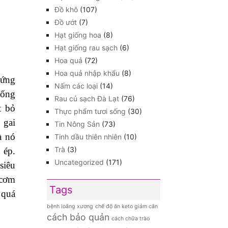
Đồ khô
(107)
Đồ ướt
(7)
Hạt giống hoa
(8)
Hạt giống rau sạch
(6)
Hoa quả
(72)
Hoa quả nhập khẩu
(8)
cứng
Nấm các loại
(14)
uống
Rau củ sạch Đà Lạt
(76)
t bỏ
Thực phẩm tươi sống
(30)
 gai
Tin Nông Sản
(73)
à nó
Tinh dầu thiên nhiên
(10)
Trà
(3)
 ép.
Uncategorized
(171)
siêu
 cơm
Tags
 quá
bệnh loãng xương
chế độ ăn keto giảm cân
cách bảo quản
cách chữa trào