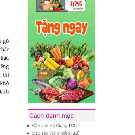
i gõ
chắc
hạt,
iêng
 thì
 khó
tách
Cách danh mục
Đặc sản Hà Giang
(70)
Đặc sản vùng miền
(38)