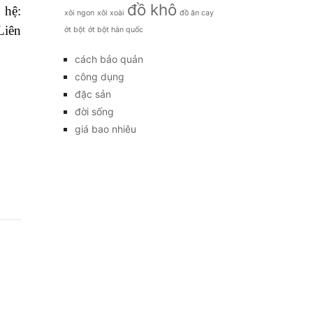
đồ khô
 hệ:
xôi ngon
xôi xoài
đồ ăn cay
iên
ớt bột
ớt bột hàn quốc
cách bảo quản
công dụng
đặc sản
đời sống
giá bao nhiêu