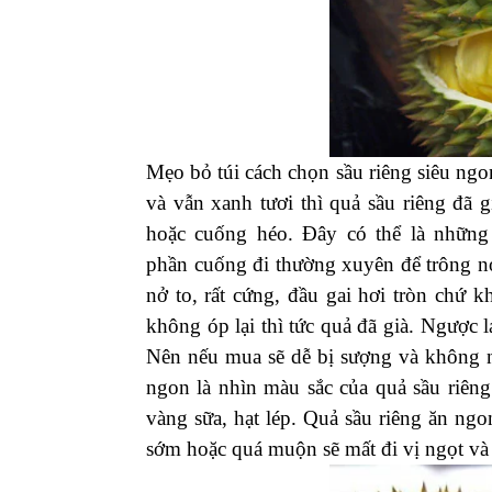
Mẹo bỏ túi cách chọn sầu riêng siêu ng
và vẫn xanh tươi thì quả sầu riêng đã
hoặc cuống héo. Đây có thể là những
phần cuống đi thường xuyên để trông nó
nở to, rất cứng, đầu gai hơi tròn chứ
không óp lại thì tức quả đã già. Ngược 
Nên nếu mua sẽ dễ bị sượng và không n
ngon là nhìn màu sắc của quả sầu riên
vàng sữa, hạt lép. Quả sầu riêng ăn ng
sớm hoặc quá muộn sẽ mất đi vị ngọt và