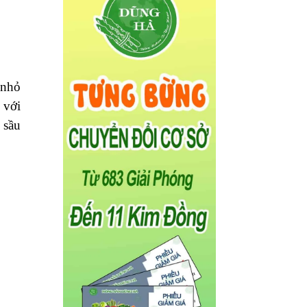
 nhỏ
 với
 sầu