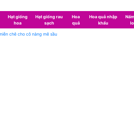
Hạt giống
Hạt giống rau
Hoa
Hoa quả nhập
Nấm
hoa
sạch
quả
khẩu
lo
 miễn chê cho cô nàng mê sầu