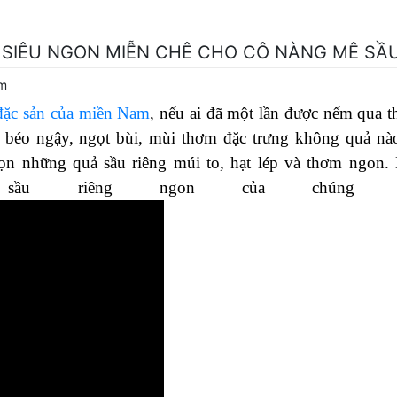
 SIÊU NGON MIỄN CHÊ CHO CÔ NÀNG MÊ SẦ
em
đặc sản của miền Nam
, nếu ai đã một lần được nếm qua th
 béo ngậy, ngọt bùi, mùi thơm đặc trưng không quả nà
họn những quả sầu riêng múi to, hạt lép và thơm ngon.
ầu riêng ngon của chúng tô