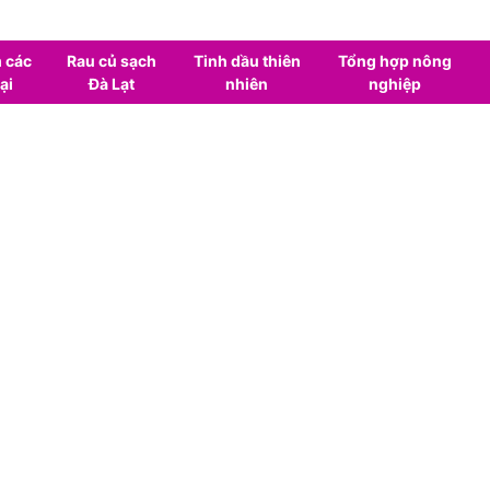
 các
Rau củ sạch
Tinh dầu thiên
Tổng hợp nông
ại
Đà Lạt
nhiên
nghiệp