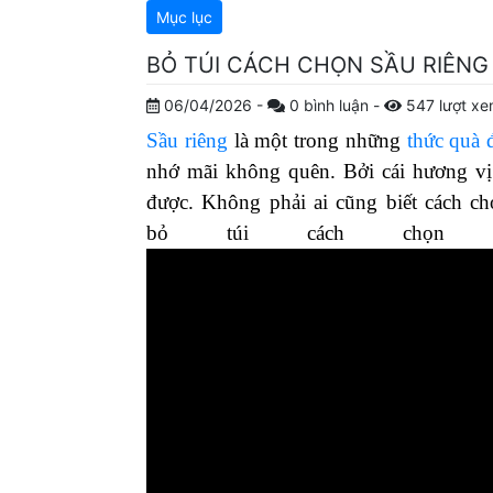
Mục lục
BỎ TÚI CÁCH CHỌN SẦU RIÊNG
06/04/2026
-
0
bình luận
-
547
lượt x
Sầu riêng
là một trong những
thức quà 
nhớ mãi không quên. Bởi cái hương vị
được. Không phải ai cũng biết cách c
bỏ túi cách chọn s