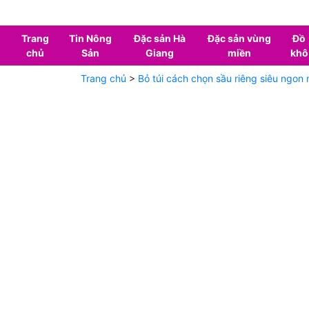
Trang
Tin Nông
Đặc sản Hà
Đặc sản vùng
Đồ
chủ
Sản
Giang
miền
khô
Trang chủ
>
Bỏ túi cách chọn sầu riêng siêu ngon