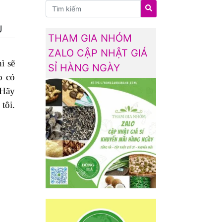
U
THAM GIA NHÓM
ZALO CẬP NHẬT GIÁ
ì sẽ
SỈ HÀNG NGÀY
o có
 Hãy
i.