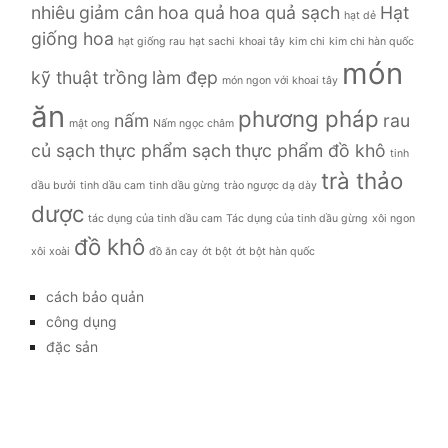
nhiêu
giảm cân
hoa quả
hoa quả sạch
Hạt
hạt dẻ
giống hoa
hạt giống rau
hạt sachi
khoai tây
kim chi
kim chi hàn quốc
món
kỹ thuật trồng
làm đẹp
món ngon với khoai tây
ăn
phương pháp
nấm
rau
mật ong
Nấm ngọc châm
củ sạch
thực phẩm sạch
thực phẩm đồ khô
tinh
trà thảo
dầu bưởi
tinh dầu cam
tinh dầu gừng
trào ngược dạ dày
dược
tác dụng của tinh dầu cam
Tác dụng của tinh dầu gừng
xôi ngon
đồ khô
xôi xoài
đồ ăn cay
ớt bột
ớt bột hàn quốc
cách bảo quản
công dụng
đặc sản
đời sống
giá bao nhiêu