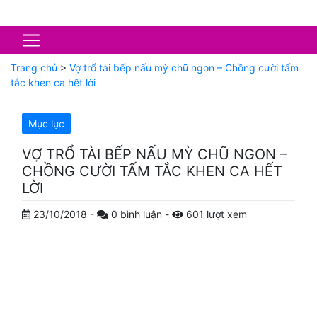
Trang chủ
>
Vợ trổ tài bếp nấu mỳ chũ ngon – Chồng cười tấm
tắc khen ca hết lời
Mục lục
VỢ TRỔ TÀI BẾP NẤU MỲ CHŨ NGON –
CHỒNG CƯỜI TẤM TẮC KHEN CA HẾT
LỜI
23/10/2018
-
0
bình luận
-
601
lượt xem