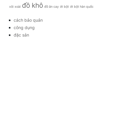
đồ khô
xôi xoài
đồ ăn cay
ớt bột
ớt bột hàn quốc
cách bảo quản
công dụng
đặc sản
đời sống
giá bao nhiêu
Giới thiệu
Tag
gia đình
kỹ thuật trồng
làm đẹp
mẹo vặt
món ăn
Tag
Kết nối với chúng