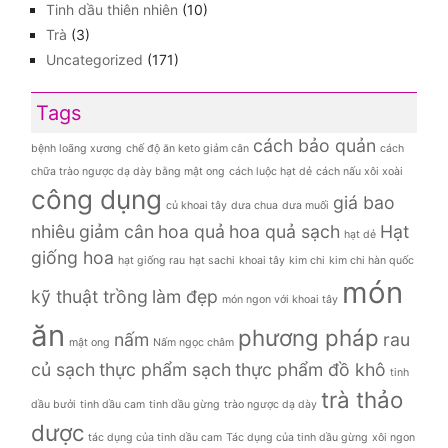
Tinh dầu thiên nhiên
(10)
Trà
(3)
Uncategorized
(171)
Tags
cách bảo quản
bệnh loãng xương
chế độ ăn keto giảm cân
cách
chữa trào ngược dạ dày bằng mật ong
cách luộc hạt dẻ
cách nấu xôi xoài
công dụng
giá bao
củ khoai tây
dưa chua
dưa muối
nhiêu
giảm cân
hoa quả
hoa quả sạch
Hạt
hạt dẻ
giống hoa
hạt giống rau
hạt sachi
khoai tây
kim chi
kim chi hàn quốc
món
kỹ thuật trồng
làm đẹp
món ngon với khoai tây
ăn
phương pháp
nấm
rau
mật ong
Nấm ngọc châm
củ sạch
thực phẩm sạch
thực phẩm đồ khô
tinh
trà thảo
dầu bưởi
tinh dầu cam
tinh dầu gừng
trào ngược dạ dày
dược
tác dụng của tinh dầu cam
Tác dụng của tinh dầu gừng
xôi ngon