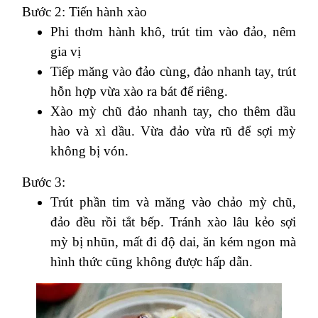
Bước 2: Tiến hành xào
Phi thơm hành khô, trút tim vào đảo, nêm
gia vị
Tiếp măng vào đảo cùng, đảo nhanh tay, trút
hỗn hợp vừa xào ra bát để riêng.
Xào mỳ chũ đảo nhanh tay, cho thêm dầu
hào và xì dầu. Vừa đảo vừa rũ để sợi mỳ
không bị vón.
Bước 3:
Trút phần tim và măng vào chảo mỳ chũ,
đảo đều rồi tắt bếp. Tránh xào lâu kẻo sợi
mỳ bị nhũn, mất đi độ dai, ăn kém ngon mà
hình thức cũng không được hấp dẫn.