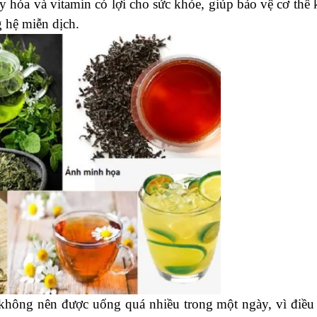
xy hóa và vitamin có lợi cho sức khỏe, giúp bảo vệ cơ thể 
g hệ miễn dịch.
ệt không nên được uống quá nhiều trong một ngày, vì điều