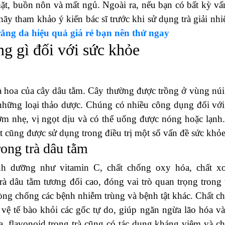
ặt, buồn nôn và mất ngủ. Ngoài ra, nếu bạn có bất kỳ vấ
y tham khảo ý kiến ​​bác sĩ trước khi sử dụng trà giải nhi
ắng da hiệu quả giá rẻ bạn nên thử ngay
ng gì đối với sức khỏe
 và hoa của cây dâu tằm. Cây thường được trồng ở vùng núi
những loại thảo dược. Chúng có nhiều công dụng đối với
ơm nhẹ, vị ngọt dịu và có thể uống được nóng hoặc lạnh
iệt cũng được sử dụng trong điều trị một số vấn đề sức khỏe
ong trà dâu tằm
nh dưỡng như vitamin C, chất chống oxy hóa, chất x
rà dâu tằm tương đối cao, đóng vai trò quan trọng trong 
òng chống các bệnh nhiễm trùng và bệnh tật khác. Chất c
 vệ tế bào khỏi các gốc tự do, giúp ngăn ngừa lão hóa và
ra, flavonoid trong trà cũng có tác dụng kháng viêm và c