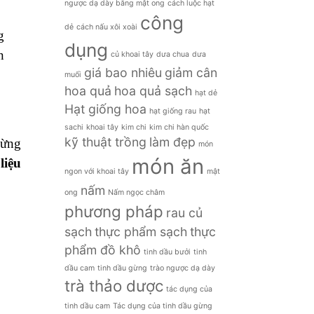
ngược dạ dày bằng mật ong
cách luộc hạt
công
dẻ
cách nấu xôi xoài
g
dụng
n
củ khoai tây
dưa chua
dưa
giá bao nhiêu
giảm cân
muối
hoa quả
hoa quả sạch
hạt dẻ
Hạt giống hoa
hạt giống rau
hạt
sachi
khoai tây
kim chi
kim chi hàn quốc
kỹ thuật trồng
làm đẹp
Đừng
món
món ăn
liệu
ngon với khoai tây
mật
nấm
ong
Nấm ngọc châm
phương pháp
rau củ
sạch
thực phẩm sạch
thực
phẩm đồ khô
tinh dầu bưởi
tinh
dầu cam
tinh dầu gừng
trào ngược dạ dày
trà thảo dược
tác dụng của
tinh dầu cam
Tác dụng của tinh dầu gừng