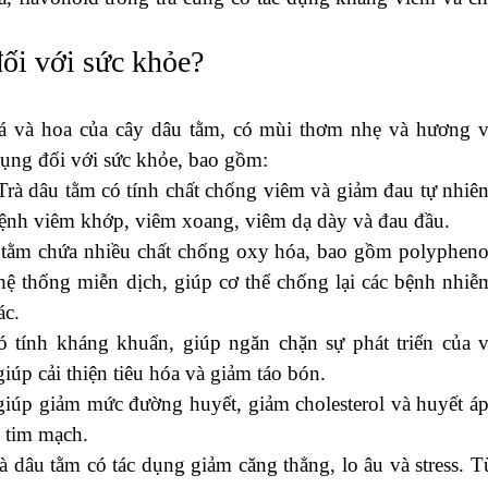
đối với sức khỏe?
 lá và hoa của cây dâu tằm, có mùi thơm nhẹ và hương v
dụng đối với sức khỏe, bao gồm:
rà dâu tằm có tính chất chống viêm và giảm đau tự nhiên
bệnh viêm khớp, viêm xoang, viêm dạ dày và đau đầu.
 tằm chứa nhiều chất chống oxy hóa, bao gồm polypheno
hệ thống miễn dịch, giúp cơ thể chống lại các bệnh nhiễ
ác.
ó tính kháng khuẩn, giúp ngăn chặn sự phát triển của v
iúp cải thiện tiêu hóa và giảm táo bón.
giúp giảm mức đường huyết, giảm cholesterol và huyết áp
 tim mạch.
à dâu tằm có tác dụng giảm căng thẳng, lo âu và stress. T