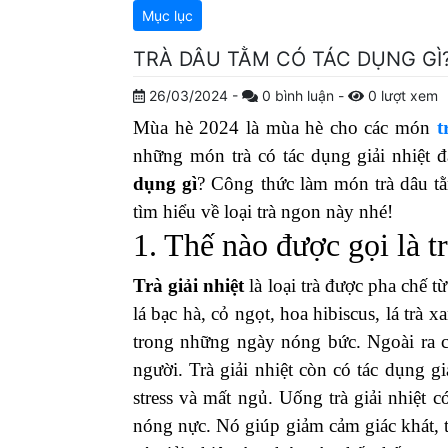
Mục lục
TRÀ DÂU TẰM CÓ TÁC DỤNG GÌ
26/03/2024
-
0
bình luận
-
0
lượt xem
Mùa hè 2024 là mùa hè cho các món
t
những món trà có tác dụng giải nhiệt 
dụng gì
? Công thức làm món trà dâu 
tìm hiểu về loại trà ngon này nhé!
1. Thế nào được gọi là tr
Trà giải nhiệt
là loại trà được pha chế t
lá bạc hà, cỏ ngọt, hoa hibiscus, lá trà
trong những ngày nóng bức. Ngoài ra 
người. Trà giải nhiệt còn có tác dụng gi
stress và mất ngủ. Uống trà giải nhiệt c
nóng nực. Nó giúp giảm cảm giác khát, t