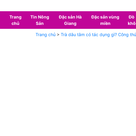
Trang
Tin Nông
Đặc sản Hà
Đặc sản vùng
Đồ
chủ
Sản
Giang
miền
khô
Trang chủ
>
Trà dâu tằm có tác dụng gì? Công th