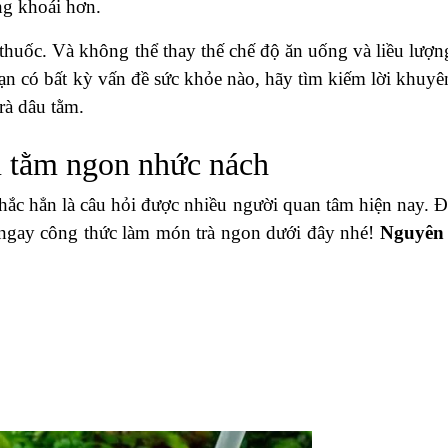
ng khoái hơn.
 thuốc. Và không thể thay thế chế độ ăn uống và liều lượn
bạn có bất kỳ vấn đề sức khỏe nào, hãy tìm kiếm lời khuyê
rà dâu tằm.
u tằm ngon nhức nách
ắc hẳn là câu hỏi được nhiều người quan tâm hiện nay. 
i ngay công thức làm món trà ngon dưới đây nhé!
Nguyên 