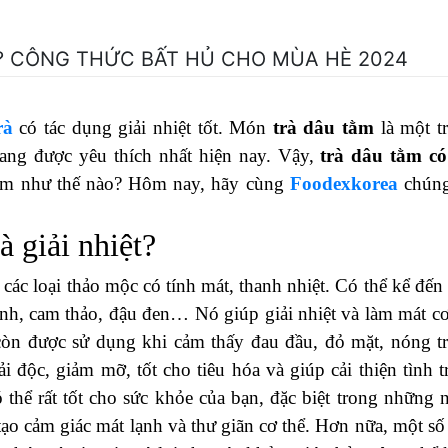
? CÔNG THỨC BẤT HỦ CHO MÙA HÈ 2024
rà
có tác dụng giải nhiệt tốt. Món
trà dâu tằm
là một t
đang được yêu thích nhất hiện nay. Vậy,
trà dâu tằm có
tằm như thế nào? Hôm nay, hãy cùng
Foodexkorea
chúng
à giải nhiệt?
ừ các loại thảo mộc có tính mát, thanh nhiệt. Có thể kể đến
 xanh, cam thảo, đậu đen… Nó giúp giải nhiệt và làm mát cơ
còn được sử dụng khi cảm thấy đau đầu, đỏ mặt, nóng t
ải độc, giảm mỡ, tốt cho tiêu hóa và giúp cải thiện tình t
ó thể rất tốt cho sức khỏe của bạn, đặc biệt trong những 
ạo cảm giác mát lạnh và thư giãn cơ thể. Hơn nữa, một số 