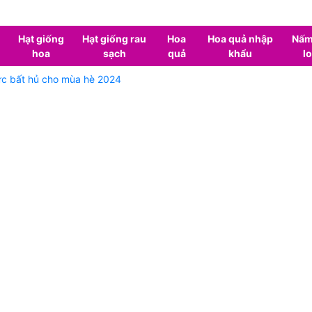
Hạt giống
Hạt giống rau
Hoa
Hoa quả nhập
Nấm
hoa
sạch
quả
khẩu
lo
ức bất hủ cho mùa hè 2024