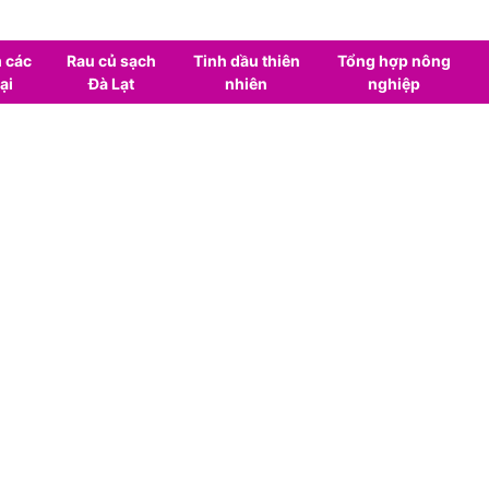
 các
Rau củ sạch
Tinh dầu thiên
Tổng hợp nông
ại
Đà Lạt
nhiên
nghiệp