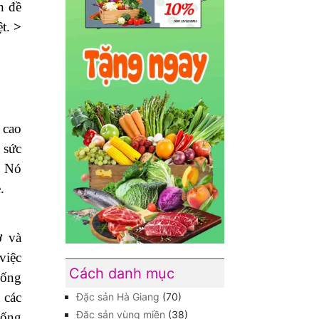
n đề
ệt.
>
 cao
 sức
. Nó
.
ơ và
việc
Cách danh mục
hống
 các
Đặc sản Hà Giang
(70)
Đặc sản vùng miền
(38)
hống