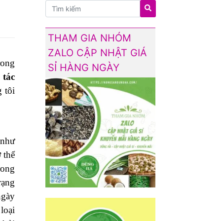
THAM GIA NHÓM
ZALO CẬP NHẬT GIÁ
rong
SỈ HÀNG NGÀY
 tác
 tôi
 như
 thể
rong
rạng
ngày
loại