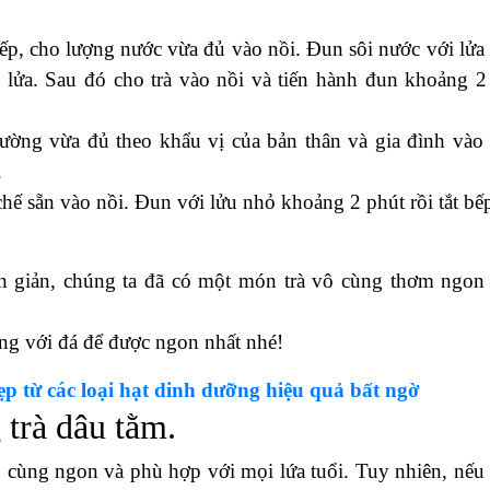
bếp, cho lượng nước vừa đủ vào nồi. Đun sôi nước với lửa 
ỏ lửa. Sau đó cho trà vào nồi và tiến hành đun khoảng 2
đường vừa đủ theo khẩu vị của bản thân và gia đình vào 
.
hế sẵn vào nồi. Đun với lửu nhỏ khoảng 2 phút rồi tắt bế
ơn giản, chúng ta đã có một món trà vô cùng thơm ngon
ùng với đá để được ngon nhất nhé!
ẹp từ các loại hạt dinh dưỡng hiệu quả bất ngờ
 trà dâu tằm.
ô cùng ngon và phù hợp với mọi lứa tuổi. Tuy nhiên, nếu