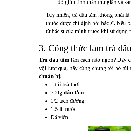
đó giúp tinh thần thư giãn và sả
Tuy nhiên, trà dâu tằm không phải là
thuốc được chỉ định bởi bác sĩ. Nếu 
từ bác sĩ của mình trước khi sử dụng t
3. Công thức làm trà dâ
Trà dâu tằm
làm cách nào ngon? Đây ch
vội lướt qua, hãy cùng chúng tôi bỏ tú
chuẩn bị:
1 túi
trà
tươi
500g
dâu tằm
1/2 tách đường
1,5 lít nước
Đá viên