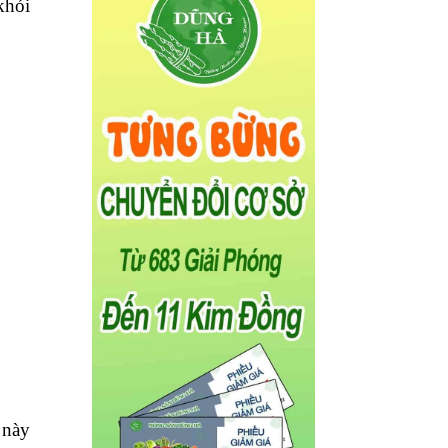
khỏi
 này