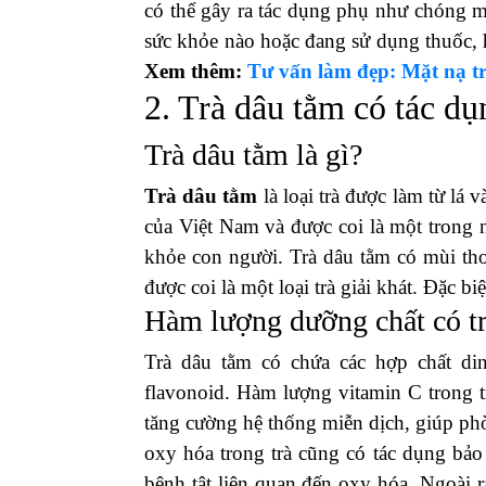
có thể gây ra tác dụng phụ như chóng m
sức khỏe nào hoặc đang sử dụng thuốc, hã
Xem thêm:
Tư vấn làm đẹp: Mặt nạ tr
2. Trà dâu tằm có tác dụ
Trà dâu tằm là gì?
Trà dâu tằm
là loại trà được làm từ lá
của Việt Nam và được coi là một trong 
khỏe con người. Trà dâu tằm có mùi th
được coi là một loại trà giải khát. Đặc b
Hàm lượng dưỡng chất có tr
Trà dâu tằm có chứa các hợp chất di
flavonoid. Hàm lượng vitamin C trong t
tăng cường hệ thống miễn dịch, giúp ph
oxy hóa trong trà cũng có tác dụng bảo
bệnh tật liên quan đến oxy hóa. Ngoài 