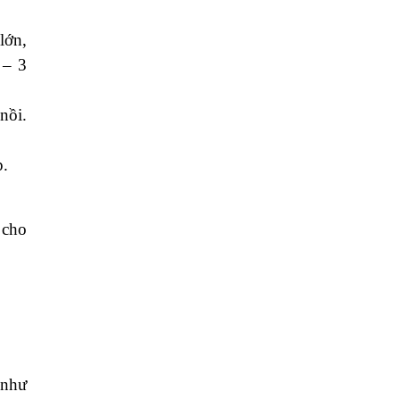
lớn,
 – 3
nồi.
p.
 cho
 như