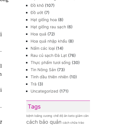
Đồ khô
(107)
Đồ ướt
(7)
Hạt giống hoa
(8)
Hạt giống rau sạch
(6)
ị
Hoa quả
(72)
Hoa quả nhập khẩu
(8)
Nấm các loại
(14)
.
Rau củ sạch Đà Lạt
(76)
Thực phẩm tươi sống
(30)
l
Tin Nông Sản
(73)
m
Tinh dầu thiên nhiên
(10)
Trà
(3)
i
Uncategorized
(171)
.
Tags
bệnh loãng xương
chế độ ăn keto giảm cân
cách bảo quản
ừ
cách chữa trào