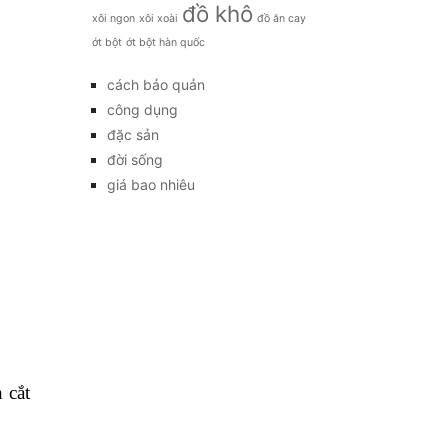
đồ khô
xôi ngon
xôi xoài
đồ ăn cay
ớt bột
ớt bột hàn quốc
cách bảo quản
công dụng
đặc sản
đời sống
giá bao nhiêu
 cắt