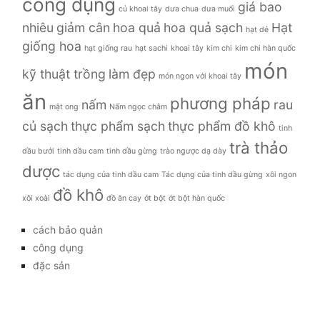
công dụng
giá bao
củ khoai tây
dưa chua
dưa muối
nhiêu
giảm cân
hoa quả
hoa quả sạch
Hạt
hạt dẻ
giống hoa
hạt giống rau
hạt sachi
khoai tây
kim chi
kim chi hàn quốc
món
kỹ thuật trồng
làm đẹp
món ngon với khoai tây
ăn
phương pháp
nấm
rau
mật ong
Nấm ngọc châm
củ sạch
thực phẩm sạch
thực phẩm đồ khô
tinh
trà thảo
dầu bưởi
tinh dầu cam
tinh dầu gừng
trào ngược dạ dày
dược
tác dụng của tinh dầu cam
Tác dụng của tinh dầu gừng
xôi ngon
đồ khô
xôi xoài
đồ ăn cay
ớt bột
ớt bột hàn quốc
cách bảo quản
công dụng
đặc sản
đời sống
giá bao nhiêu