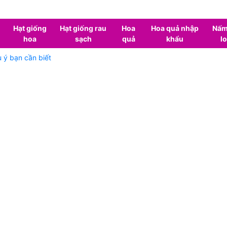
Hạt giống
Hạt giống rau
Hoa
Hoa quả nhập
Nấm
hoa
sạch
quả
khẩu
lo
 ý bạn cần biết