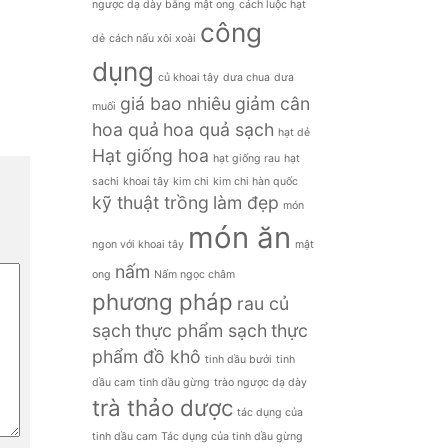
ngược dạ dày bằng mật ong
cách luộc hạt
công
dẻ
cách nấu xôi xoài
dụng
củ khoai tây
dưa chua
dưa
giá bao nhiêu
giảm cân
muối
hoa quả
hoa quả sạch
hạt dẻ
Hạt giống hoa
hạt giống rau
hạt
sachi
khoai tây
kim chi
kim chi hàn quốc
kỹ thuật trồng
làm đẹp
món
món ăn
ngon với khoai tây
mật
nấm
ong
Nấm ngọc châm
phương pháp
rau củ
sạch
thực phẩm sạch
thực
phẩm đồ khô
tinh dầu bưởi
tinh
dầu cam
tinh dầu gừng
trào ngược dạ dày
trà thảo dược
tác dụng của
tinh dầu cam
Tác dụng của tinh dầu gừng