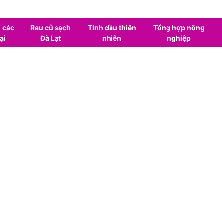
 các
Rau củ sạch
Tinh dầu thiên
Tổng hợp nông
ại
Đà Lạt
nhiên
nghiệp