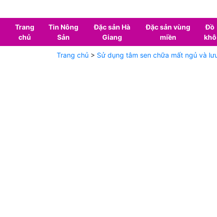
Trang
Tin Nông
Đặc sản Hà
Đặc sản vùng
Đồ
chủ
Sản
Giang
miền
khô
Trang chủ
>
Sử dụng tâm sen chữa mất ngủ và lưu