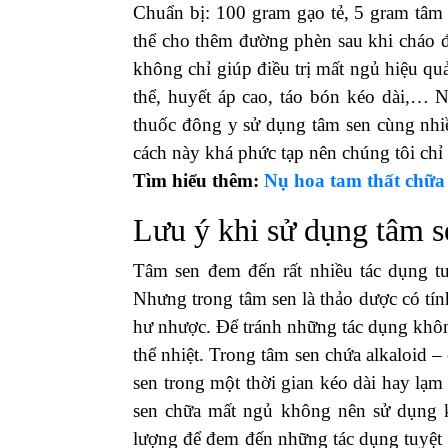
Chuẩn bị: 100 gram gạo tẻ, 5 gram tâm
thể cho thêm đường phèn sau khi cháo đ
không chỉ giúp điều trị mất ngủ hiệu qu
thể, huyết áp cao, táo bón kéo dài,… N
thuốc đông y sử dụng tâm sen cùng nhi
cách này khá phức tạp nên chúng tôi chỉ 
Tìm hiểu thêm:
Nụ hoa tam thất chữa
Lưu ý khi sử dụng tâm 
Tâm sen đem đến rất nhiều tác dụng tu
Nhưng trong tâm sen là thảo dược có tí
hư nhược. Để tránh những tác dụng khô
thể nhiệt. Trong tâm sen chứa alkaloid
sen trong một thời gian kéo dài hay lạ
sen chữa mất ngủ không nên sử dụng ké
lượng để đem đến những tác dụng tuyệt 