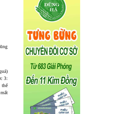
cũng
quá)
c 3:
 thể
 mất