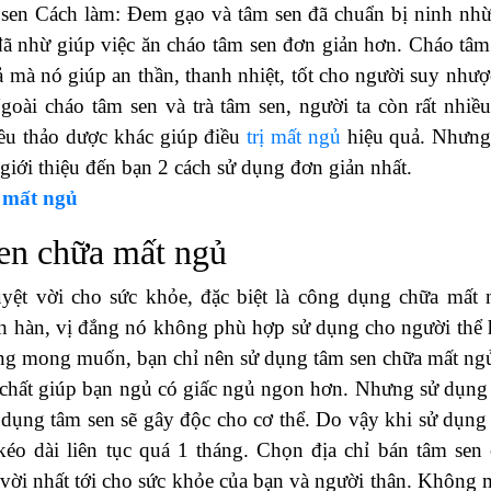
 sen Cách làm: Đem gạo và tâm sen đã chuẩn bị ninh nhừ
ã nhừ giúp việc ăn cháo tâm sen đơn giản hơn. Cháo tâm
ả mà nó giúp an thần, thanh nhiệt, tốt cho người suy nhượ
goài cháo tâm sen và trà tâm sen, người ta còn rất nhiều
ều thảo dược khác giúp điều
trị mất ngủ
hiệu quả. Nhưng
giới thiệu đến bạn 2 cách sử dụng đơn giản nhất.
 mất ngủ
sen chữa mất ngủ
yệt vời cho sức khỏe, đặc biệt là công dụng chữa mất 
nh hàn, vị đắng nó không phù hợp sử dụng cho người thể 
ng mong muốn, bạn chỉ nên sử dụng tâm sen chữa mất ng
 – chất giúp bạn ngủ có giấc ngủ ngon hơn. Nhưng sử dụng
m dụng tâm sen sẽ gây độc cho cơ thể. Do vậy khi sử dụng
o dài liên tục quá 1 tháng. Chọn địa chỉ bán tâm sen 
vời nhất tới cho sức khỏe của bạn và người thân. Không 