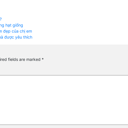
?
ng hạt giống
làm đẹp của chị em
 mà được yêu thích
red fields are marked
*