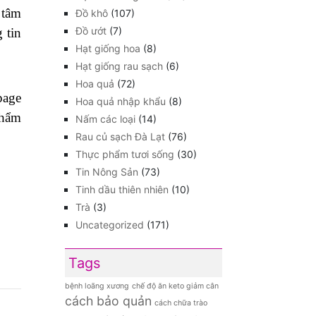
 tâm
Đồ khô
(107)
Đồ ướt
(7)
 tin
Hạt giống hoa
(8)
Hạt giống rau sạch
(6)
Hoa quả
(72)
ge
Hoa quả nhập khẩu
(8)
hẩm
Nấm các loại
(14)
Rau củ sạch Đà Lạt
(76)
Thực phẩm tươi sống
(30)
Tin Nông Sản
(73)
Tinh dầu thiên nhiên
(10)
Trà
(3)
Uncategorized
(171)
Tags
bệnh loãng xương
chế độ ăn keto giảm cân
cách bảo quản
cách chữa trào