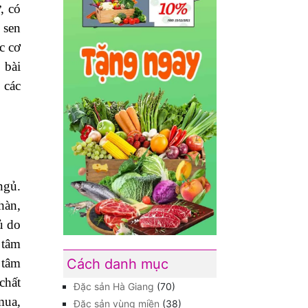
, có
 sen
c cơ
 bài
 các
ngủ.
hàn,
ủ do
 tâm
 tâm
Cách danh mục
chất
Đặc sản Hà Giang
(70)
mua,
Đặc sản vùng miền
(38)