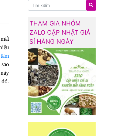
THAM GIA NHÓM
ZALO CẬP NHẬT GIÁ
 mất
SỈ HÀNG NGÀY
hiệu
 tâm
 sao
 này
 đó.