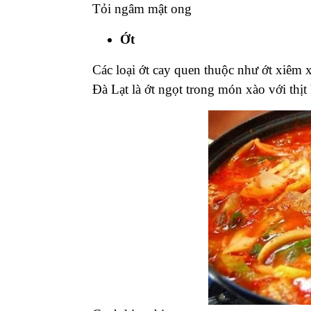
Tỏi ngâm mật ong
Ớt
Các loại ớt cay quen thuộc như ớt xiêm x
Đà Lạt là ớt ngọt trong món xào với th