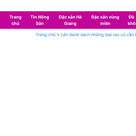
Trang
Tin Nông
Đặc sản Hà
Đặc sản vùng
Đồ
chủ
Sản
Giang
miền
khô
Trang chủ
>
Lên danh sách những loại rau củ cần 