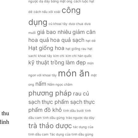
ngược dạ dày bằng mật ong
cách luộc hạt
công
dẻ
cách nấu xôi xoài
dụng
củ khoai tây
dưa chua
dưa
giá bao nhiêu
giảm cân
muối
hoa quả
hoa quả sạch
hạt dẻ
Hạt giống hoa
hạt giống rau
hạt
sachi
khoai tây
kim chi
kim chi hàn quốc
kỹ thuật trồng
làm đẹp
món
món ăn
ngon với khoai tây
mật
nấm
ong
Nấm ngọc châm
phương pháp
rau củ
sạch
thực phẩm sạch
thực
phẩm đồ khô
tinh dầu bưởi
tinh
 thu
dầu cam
tinh dầu gừng
trào ngược dạ dày
dinh
trà thảo dược
tác dụng của
tinh dầu cam
Tác dụng của tinh dầu gừng