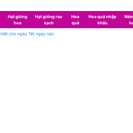
Hạt giống
Hạt giống rau
Hoa
Hoa quả nhập
Nấm
hoa
sạch
quả
khẩu
lo
thiết cho ngày Tết ngay nào