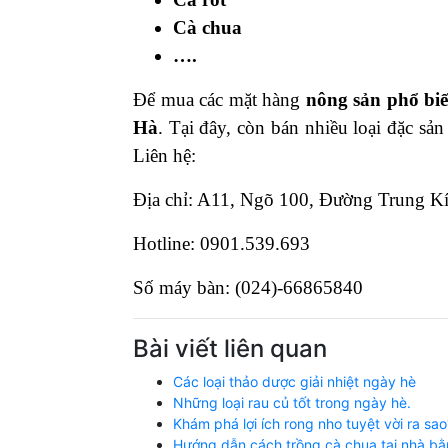
Cà chua
….
Để mua các mặt hàng
nông sản phổ bi
Hà
. Tại đây, còn bán nhiều loại đặc sả
Liên hệ:
Địa chỉ: A11, Ngõ 100, Đường Trung K
Hotline: 0901.539.693
Số máy bàn: (024)-66865840
Bài viết liên quan
Các loại thảo dược giải nhiệt ngày hè
Những loại rau củ tốt trong ngày hè.
Khám phá lợi ích rong nho tuyệt vời ra sao
Hướng dẫn cách trồng cà chua tại nhà bằ