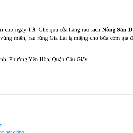
ến
cho ngày Tết. Ghé qua cửa hàng rau sạch
Nông Sản D
n vùng miền, rau rừng Gia Lai lạ miệng cho bữa cơm gia đ
ính, Phường Yên Hòa, Quận Cầu Giấy
?
ng hạt giống