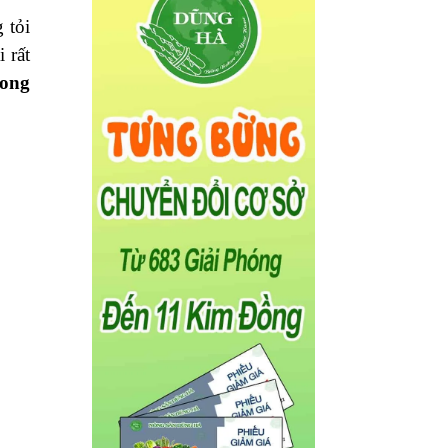
 tỏi
 rất
 ong