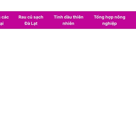
 các
Rau củ sạch
Tinh dầu thiên
Tổng hợp nông
ại
Đà Lạt
nhiên
nghiệp