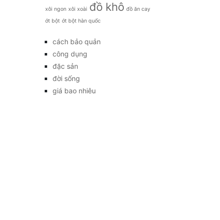
đồ khô
xôi ngon
xôi xoài
đồ ăn cay
ớt bột
ớt bột hàn quốc
cách bảo quản
công dụng
đặc sản
đời sống
giá bao nhiêu