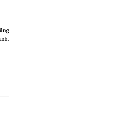
ũng
inh.