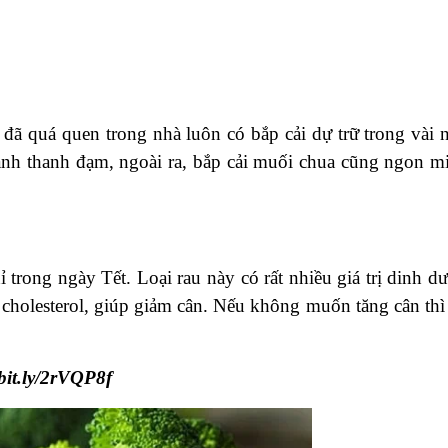
 đã quá quen trong nhà luôn có bắp cải dự trữ trong vài 
anh thanh đạm, ngoài ra, bắp cải muối chua cũng ngon m
 trong ngày Tết. Loại rau này có rất nhiều giá trị dinh d
 cholesterol, giúp giảm cân. Nếu không muốn tăng cân thì
/bit.ly/2rVQP8f