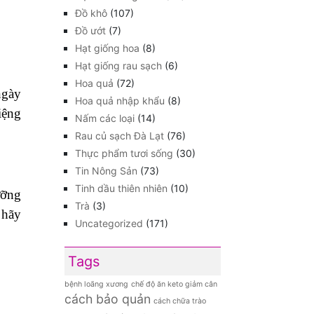
Đồ khô
(107)
Đồ ướt
(7)
Hạt giống hoa
(8)
Hạt giống rau sạch
(6)
Hoa quả
(72)
ngày
Hoa quả nhập khẩu
(8)
iệng
Nấm các loại
(14)
Rau củ sạch Đà Lạt
(76)
Thực phẩm tươi sống
(30)
Tin Nông Sản
(73)
Tinh dầu thiên nhiên
(10)
ưỡng
Trà
(3)
 hãy
Uncategorized
(171)
Tags
bệnh loãng xương
chế độ ăn keto giảm cân
cách bảo quản
cách chữa trào