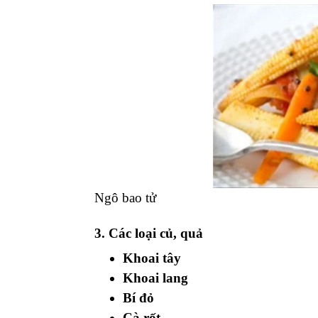
Ngô bao tử
3. Các loại củ, quả
Khoai tây
Khoai lang
Bí đỏ
Cà rốt