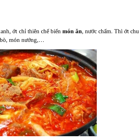
anh, ớt chỉ thiên chế biến
món ăn
, nước chấm. Thì ớt ch
ịt bò, món nướng,…