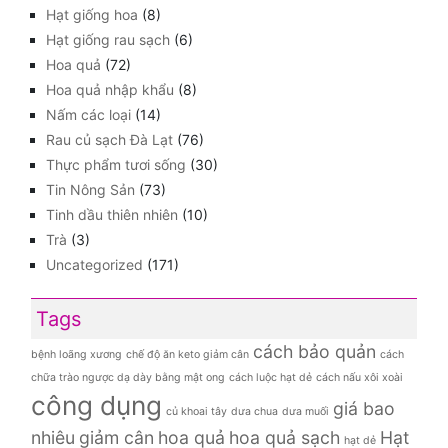
Hạt giống hoa
(8)
Hạt giống rau sạch
(6)
Hoa quả
(72)
Hoa quả nhập khẩu
(8)
Nấm các loại
(14)
Rau củ sạch Đà Lạt
(76)
Thực phẩm tươi sống
(30)
Tin Nông Sản
(73)
Tinh dầu thiên nhiên
(10)
Trà
(3)
Uncategorized
(171)
Tags
cách bảo quản
bệnh loãng xương
chế độ ăn keto giảm cân
cách
chữa trào ngược dạ dày bằng mật ong
cách luộc hạt dẻ
cách nấu xôi xoài
công dụng
giá bao
củ khoai tây
dưa chua
dưa muối
nhiêu
giảm cân
hoa quả
hoa quả sạch
Hạt
hạt dẻ