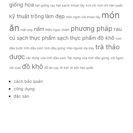
giống hoa
hạt giống rau
hạt sachi
khoai tây
kim chi
kim chi hàn quốc
món
kỹ thuật trồng
làm đẹp
món ngon với khoai tây
ăn
phương pháp
nấm
rau
mật ong
Nấm ngọc châm
củ sạch
thực phẩm sạch
thực phẩm đồ khô
tinh
trà thảo
dầu bưởi
tinh dầu cam
tinh dầu gừng
trào ngược dạ dày
dược
tác dụng của tinh dầu cam
Tác dụng của tinh dầu gừng
xôi ngon
đồ khô
xôi xoài
đồ ăn cay
ớt bột
ớt bột hàn quốc
cách bảo quản
công dụng
đặc sản
đời sống
giá bao nhiêu
Giới thiệu
Tag