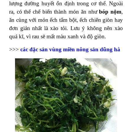
lượng đường huyết ổn định trong cơ thể. Ngoài
ra, có thể chế biến thành món ăn như
bóp nộm
,
ăn cùng với món ếch tẩm bột, ếch chiên giòn hay
đơn giản nhất là xào tỏi. Lưu ý không nên xào
quá kĩ, vì rau sẽ mất màu xanh và độ giòn.
>>>
các đặc sản vùng miền nông sản dũng hà