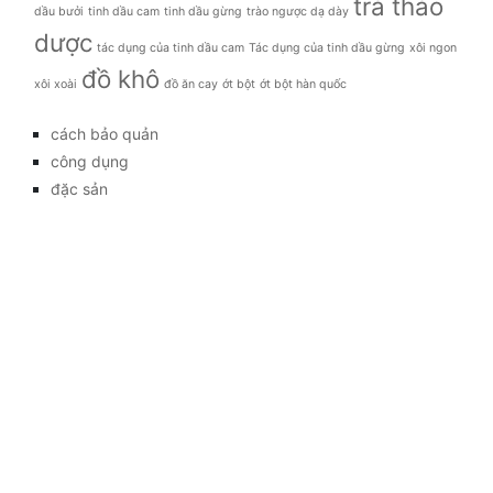
trà thảo
dầu bưởi
tinh dầu cam
tinh dầu gừng
trào ngược dạ dày
dược
tác dụng của tinh dầu cam
Tác dụng của tinh dầu gừng
xôi ngon
đồ khô
xôi xoài
đồ ăn cay
ớt bột
ớt bột hàn quốc
cách bảo quản
công dụng
đặc sản
đời sống
giá bao nhiêu
Giới thiệu
Tag
gia đình
kỹ thuật trồng
làm đẹp
mẹo vặt
món ăn