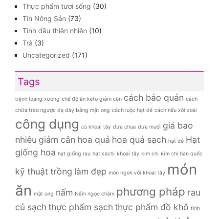
Thực phẩm tươi sống
(30)
Tin Nông Sản
(73)
Tinh dầu thiên nhiên
(10)
Trà
(3)
Uncategorized
(171)
Tags
cách bảo quản
bệnh loãng xương
chế độ ăn keto giảm cân
cách
chữa trào ngược dạ dày bằng mật ong
cách luộc hạt dẻ
cách nấu xôi xoài
công dụng
giá bao
củ khoai tây
dưa chua
dưa muối
nhiêu
giảm cân
hoa quả
hoa quả sạch
Hạt
hạt dẻ
giống hoa
hạt giống rau
hạt sachi
khoai tây
kim chi
kim chi hàn quốc
món
kỹ thuật trồng
làm đẹp
món ngon với khoai tây
ăn
phương pháp
nấm
rau
mật ong
Nấm ngọc châm
củ sạch
thực phẩm sạch
thực phẩm đồ khô
tinh