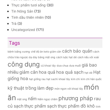
Thực phẩm tươi sống
(30)
Tin Nông Sản
(73)
Tinh dầu thiên nhiên
(10)
Trà
(3)
Uncategorized
(171)
Tags
cách bảo quản
bệnh loãng xương
chế độ ăn keto giảm cân
cách
chữa trào ngược dạ dày bằng mật ong
cách luộc hạt dẻ
cách nấu xôi xoài
công dụng
giá bao
củ khoai tây
dưa chua
dưa muối
nhiêu
giảm cân
hoa quả
hoa quả sạch
Hạt
hạt dẻ
giống hoa
hạt giống rau
hạt sachi
khoai tây
kim chi
kim chi hàn quốc
món
kỹ thuật trồng
làm đẹp
món ngon với khoai tây
ăn
phương pháp
nấm
rau
mật ong
Nấm ngọc châm
củ sạch
thực phẩm sạch
thực phẩm đồ khô
tinh