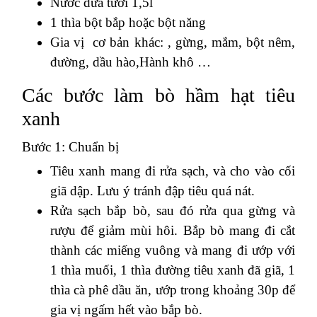
Nước dừa tươi 1,5l
1 thìa bột bắp hoặc bột năng
Gia vị cơ bản khác: , gừng, mắm, bột nêm,
đường, dầu hào,Hành khô …
Các bước làm bò hầm hạt tiêu
xanh
Bước 1: Chuẩn bị
Tiêu xanh mang đi rửa sạch, và cho vào cối
giã dập. Lưu ý tránh đập tiêu quá nát.
Rửa sạch bắp bò, sau đó rửa qua gừng và
rượu để giảm mùi hôi. Bắp bò mang đi cắt
thành các miếng vuông và mang đi ướp với
1 thìa muối, 1 thìa đường tiêu xanh đã giã, 1
thìa cà phê dầu ăn, ướp trong khoảng 30p để
gia vị ngấm hết vào bắp bò.