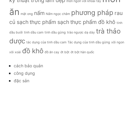
kỹ thuật trồng
làm đẹp
món ngon với khoai tây
ăn
phương pháp
nấm
rau
mật ong
Nấm ngọc châm
củ sạch
thực phẩm sạch
thực phẩm đồ khô
tinh
trà thảo
dầu bưởi
tinh dầu cam
tinh dầu gừng
trào ngược dạ dày
dược
tác dụng của tinh dầu cam
Tác dụng của tinh dầu gừng
xôi ngon
đồ khô
xôi xoài
đồ ăn cay
ớt bột
ớt bột hàn quốc
cách bảo quản
công dụng
đặc sản
đời sống
giá bao nhiêu
Giới thiệu
Tag
gia đình
kỹ thuật trồng