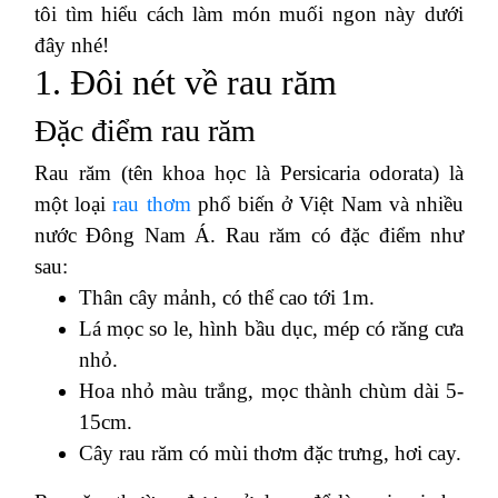
tôi tìm hiểu cách làm món muối ngon này dưới
đây nhé!
1. Đôi nét về rau răm
Đặc điểm rau răm
Rau răm (tên khoa học là Persicaria odorata) là
một loại
rau thơm
phổ biến ở Việt Nam và nhiều
nước Đông Nam Á. Rau răm có đặc điểm như
sau:
Thân cây mảnh, có thể cao tới 1m.
Lá mọc so le, hình bầu dục, mép có răng cưa
nhỏ.
Hoa nhỏ màu trắng, mọc thành chùm dài 5-
15cm.
Cây rau răm có mùi thơm đặc trưng, hơi cay.