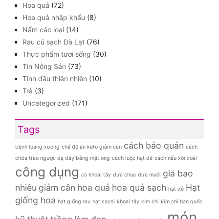
Hoa quả
(72)
Hoa quả nhập khẩu
(8)
Nấm các loại
(14)
Rau củ sạch Đà Lạt
(76)
Thực phẩm tươi sống
(30)
Tin Nông Sản
(73)
Tinh dầu thiên nhiên
(10)
Trà
(3)
Uncategorized
(171)
Tags
cách bảo quản
bệnh loãng xương
chế độ ăn keto giảm cân
cách
chữa trào ngược dạ dày bằng mật ong
cách luộc hạt dẻ
cách nấu xôi xoài
công dụng
giá bao
củ khoai tây
dưa chua
dưa muối
nhiêu
giảm cân
hoa quả
hoa quả sạch
Hạt
hạt dẻ
giống hoa
hạt giống rau
hạt sachi
khoai tây
kim chi
kim chi hàn quốc
món