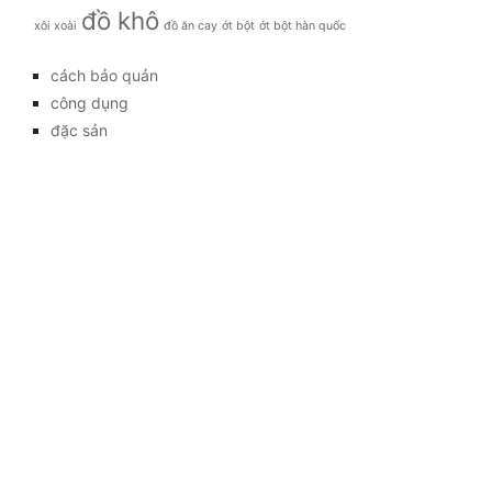
đồ khô
xôi xoài
đồ ăn cay
ớt bột
ớt bột hàn quốc
cách bảo quản
công dụng
đặc sản
đời sống
giá bao nhiêu
Giới thiệu
Tag
gia đình
kỹ thuật trồng
làm đẹp
mẹo vặt
món ăn
Tag
Kết nối với chúng