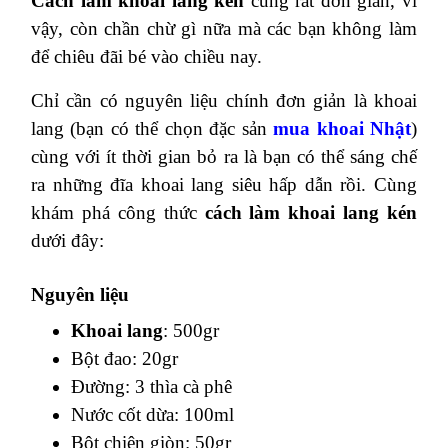
Cách làm khoai lang kén
cũng rất đơn giản, vì
vậy, còn chần chừ gì nữa mà các bạn không làm
để chiêu đãi bé vào chiều nay.
Chỉ cần có nguyên liệu chính đơn giản là khoai
lang (bạn có thể chọn đặc sản
mua khoai Nhật
)
cùng với ít thời gian bỏ ra là bạn có thể sáng chế
ra những đĩa khoai lang siêu hấp dẫn rồi. Cùng
khám phá công thức
cách
làm khoai lang kén
dưới đây:
Nguyên liệu
Khoai lang
: 500gr
Bột đao: 20gr
Đường: 3 thìa cà phê
Nước cốt dừa: 100ml
Bột chiên giòn: 50gr