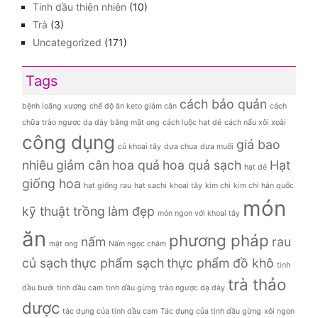
Tinh dầu thiên nhiên
(10)
Trà
(3)
Uncategorized
(171)
Tags
cách bảo quản
bệnh loãng xương
chế độ ăn keto giảm cân
cách
chữa trào ngược dạ dày bằng mật ong
cách luộc hạt dẻ
cách nấu xôi xoài
công dụng
giá bao
củ khoai tây
dưa chua
dưa muối
nhiêu
giảm cân
hoa quả
hoa quả sạch
Hạt
hạt dẻ
giống hoa
hạt giống rau
hạt sachi
khoai tây
kim chi
kim chi hàn quốc
món
kỹ thuật trồng
làm đẹp
món ngon với khoai tây
ăn
phương pháp
nấm
rau
mật ong
Nấm ngọc châm
củ sạch
thực phẩm sạch
thực phẩm đồ khô
tinh
trà thảo
dầu bưởi
tinh dầu cam
tinh dầu gừng
trào ngược dạ dày
dược
tác dụng của tinh dầu cam
Tác dụng của tinh dầu gừng
xôi ngon