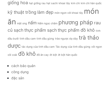
giống hoa
hạt giống rau
hạt sachi
khoai tây
kim chi
kim chi hàn quốc
món
kỹ thuật trồng
làm đẹp
món ngon với khoai tây
ăn
phương pháp
nấm
rau
mật ong
Nấm ngọc châm
củ sạch
thực phẩm sạch
thực phẩm đồ khô
tinh
trà thảo
dầu bưởi
tinh dầu cam
tinh dầu gừng
trào ngược dạ dày
dược
tác dụng của tinh dầu cam
Tác dụng của tinh dầu gừng
xôi ngon
đồ khô
xôi xoài
đồ ăn cay
ớt bột
ớt bột hàn quốc
cách bảo quản
công dụng
đặc sản
đời sống
giá bao nhiêu
Giới thiệu
Tag