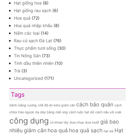
Hạt giống hoa
(8)
Hạt giống rau sạch
(6)
Hoa quả
(72)
Hoa quả nhập khẩu
(8)
Nấm các loại
(14)
Rau củ sạch Đà Lạt
(76)
Thực phẩm tươi sống
(30)
Tin Nông Sản
(73)
Tinh dầu thiên nhiên
(10)
Trà
(3)
Uncategorized
(171)
Tags
cách bảo quản
bệnh loãng xương
chế độ ăn keto giảm cân
cách
chữa trào ngược dạ dày bằng mật ong
cách luộc hạt dẻ
cách nấu xôi xoài
công dụng
giá bao
củ khoai tây
dưa chua
dưa muối
nhiêu
giảm cân
hoa quả
hoa quả sạch
Hạt
hạt dẻ