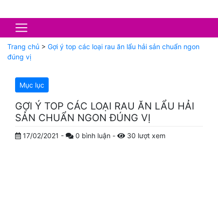
Trang chủ
>
Gợi ý top các loại rau ăn lẩu hải sản chuẩn ngon
đúng vị
Mục lục
GỢI Ý TOP CÁC LOẠI RAU ĂN LẨU HẢI
SẢN CHUẨN NGON ĐÚNG VỊ
17/02/2021
-
0
bình luận
-
30
lượt xem