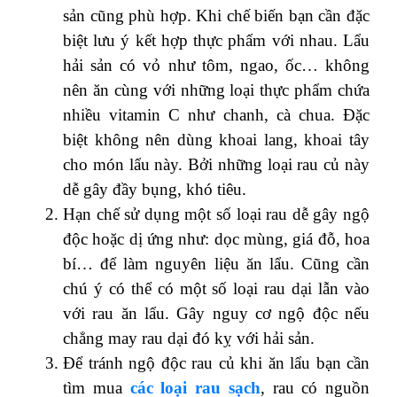
sản cũng phù hợp.
Khi chế biến bạn cần đặc
biệt lưu ý kết hợp thực phẩm với nhau. Lẩu
hải sản có vỏ như tôm, ngao, ốc…
không
nên ăn cùng với những loại thực phẩm chứa
nhiều vitamin C như chanh, cà chua. Đặc
biệt không nên dùng khoai lang, khoai tây
cho món lẩu này. Bởi những loại rau củ này
dễ gây đầy bụng, khó tiêu.
Hạn chế sử dụng một số loại rau dễ gây ngộ
độc hoặc dị ứng như: dọc mùng, giá đỗ, hoa
bí… để làm nguyên liệu ăn lẩu. Cũng cần
chú ý có thể có một số loại rau dại lẫn vào
với rau ăn lẩu. Gây nguy cơ ngộ độc nếu
chẳng may rau dại đó kỵ với hải sản.
Để tránh ngộ độc rau củ khi ăn lẩu bạn cần
tìm mua
các loại rau sạch
, rau có nguồn