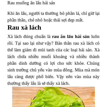
Rau muống ăn lẩu hải sản
Khi ăn lẩu, người ta thường bỏ phần lá, chỉ giữ lại
phần thân, chẻ nhỏ hoặc thái sợi đẹp mắt.
Rau xà lách
Xà lách đúng chuẩn là
rau ăn lẩu hải sản
luôn
rồi. Tại sao lại như vậy?
Bản thân rau xà lách có
thể làm giảm đi mùi tanh của các loại hải sản. Xà
lách chứa nhiều muối khoáng và nhiều thành
phần dinh dưỡng có lợi cho sức khỏe. Chúng
sinh trưởng chủ yếu vào mùa đông. Mùa mà món
lẩu càng được phổ biến. Vậy nên vào mùa này
thường thấy lẩu là sẽ thấy xà lách.