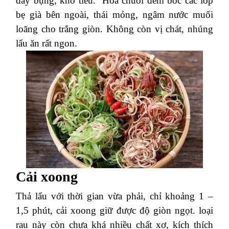
đầy bụng, khó tiêu.
Hoa chuối đem bóc các lớp
bẹ già bên ngoài, thái mỏng, ngâm nước muối
loãng cho trắng giòn. Không còn vị chát, nhúng
lẩu ăn rất ngon.
Cải xoong
Thả lẩu với thời gian vừa phải, chỉ khoảng 1 –
1,5 phút, cải xoong giữ được độ giòn ngọt. loại
rau này còn chưa khá nhiều chất xơ, kích thích