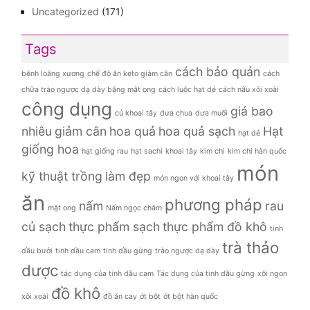
Uncategorized
(171)
Tags
cách bảo quản
bệnh loãng xương
chế độ ăn keto giảm cân
cách
chữa trào ngược dạ dày bằng mật ong
cách luộc hạt dẻ
cách nấu xôi xoài
công dụng
giá bao
củ khoai tây
dưa chua
dưa muối
nhiêu
giảm cân
hoa quả
hoa quả sạch
Hạt
hạt dẻ
giống hoa
hạt giống rau
hạt sachi
khoai tây
kim chi
kim chi hàn quốc
món
kỹ thuật trồng
làm đẹp
món ngon với khoai tây
ăn
phương pháp
nấm
rau
mật ong
Nấm ngọc châm
củ sạch
thực phẩm sạch
thực phẩm đồ khô
tinh
trà thảo
dầu bưởi
tinh dầu cam
tinh dầu gừng
trào ngược dạ dày
dược
tác dụng của tinh dầu cam
Tác dụng của tinh dầu gừng
xôi ngon
đồ khô
xôi xoài
đồ ăn cay
ớt bột
ớt bột hàn quốc