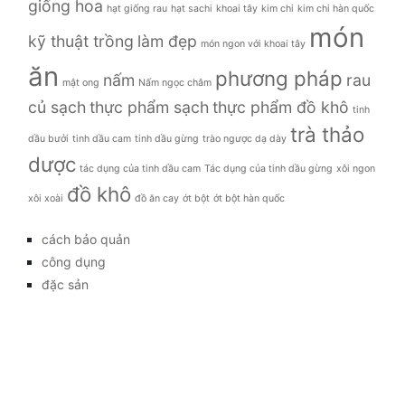
giống hoa
hạt giống rau
hạt sachi
khoai tây
kim chi
kim chi hàn quốc
món
kỹ thuật trồng
làm đẹp
món ngon với khoai tây
ăn
phương pháp
nấm
rau
mật ong
Nấm ngọc châm
củ sạch
thực phẩm sạch
thực phẩm đồ khô
tinh
trà thảo
dầu bưởi
tinh dầu cam
tinh dầu gừng
trào ngược dạ dày
dược
tác dụng của tinh dầu cam
Tác dụng của tinh dầu gừng
xôi ngon
đồ khô
xôi xoài
đồ ăn cay
ớt bột
ớt bột hàn quốc
cách bảo quản
công dụng
đặc sản
đời sống
giá bao nhiêu
Giới thiệu
Tag