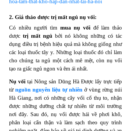
hoa-tam-that-kho-hap-dan-nhat-tai-ha-noi
2. Giá thảo dược trị mất ngủ nụ vối:
Có nhiều người tìm
mua nụ vối
để làm thảo
dược
trị mất ngủ
bởi nó không những có tác
dụng điều trị bệnh hiệu quả mà không giống như
các loại thuốc tây y. Những loại thuốc đó chỉ làm
cho chúng ta ngủ một cách mê mệt, còn nụ vối
tạo ra giấc ngủ ngon và êm ái nhất.
Nụ vối
tại Nông sản Dũng Hà Được lấy trực tiếp
từ
nguồn nguyên liệu tự nhiên
ở vùng rừng núi
Hà Giang, nơi có những cây vối cổ thụ to, nhận
được những dưỡng chất tự nhiên từ môi trường
nơi đây. Sau đó, nụ vối được hái về phơi khô,
phân loại cẩn thận và làm sạch theo quy trình
nghiêm ngặt, đảm bảo về giá trị dinh dưỡng và an