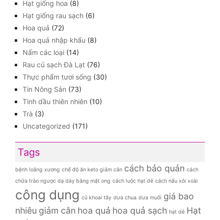
Hạt giống hoa
(8)
Hạt giống rau sạch
(6)
Hoa quả
(72)
Hoa quả nhập khẩu
(8)
Nấm các loại
(14)
Rau củ sạch Đà Lạt
(76)
Thực phẩm tươi sống
(30)
Tin Nông Sản
(73)
Tinh dầu thiên nhiên
(10)
Trà
(3)
Uncategorized
(171)
Tags
cách bảo quản
bệnh loãng xương
chế độ ăn keto giảm cân
cách
chữa trào ngược dạ dày bằng mật ong
cách luộc hạt dẻ
cách nấu xôi xoài
công dụng
giá bao
củ khoai tây
dưa chua
dưa muối
nhiêu
giảm cân
hoa quả
hoa quả sạch
Hạt
hạt dẻ