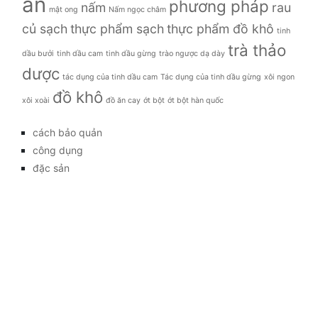
ăn
phương pháp
nấm
rau
mật ong
Nấm ngọc châm
củ sạch
thực phẩm sạch
thực phẩm đồ khô
tinh
trà thảo
dầu bưởi
tinh dầu cam
tinh dầu gừng
trào ngược dạ dày
dược
tác dụng của tinh dầu cam
Tác dụng của tinh dầu gừng
xôi ngon
đồ khô
xôi xoài
đồ ăn cay
ớt bột
ớt bột hàn quốc
cách bảo quản
công dụng
đặc sản
đời sống
giá bao nhiêu
Giới thiệu
Tag
gia đình
kỹ thuật trồng
làm đẹp