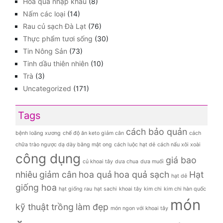
Hoa quả nhập khẩu
(8)
Nấm các loại
(14)
Rau củ sạch Đà Lạt
(76)
Thực phẩm tươi sống
(30)
Tin Nông Sản
(73)
Tinh dầu thiên nhiên
(10)
Trà
(3)
Uncategorized
(171)
Tags
cách bảo quản
bệnh loãng xương
chế độ ăn keto giảm cân
cách
chữa trào ngược dạ dày bằng mật ong
cách luộc hạt dẻ
cách nấu xôi xoài
công dụng
giá bao
củ khoai tây
dưa chua
dưa muối
nhiêu
giảm cân
hoa quả
hoa quả sạch
Hạt
hạt dẻ
giống hoa
hạt giống rau
hạt sachi
khoai tây
kim chi
kim chi hàn quốc
món
kỹ thuật trồng
làm đẹp
món ngon với khoai tây