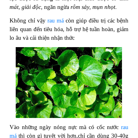
mát
,
giải độc
, ngăn ngừa
rôm sảy
,
mụn nhọt
.
Không chỉ vậy
rau má
còn giúp điều trị các bệnh
liên quan đến tiêu hóa, hỗ trợ hệ tuần hoàn, giảm
lo âu và cải thiện nhận thức
Vào những ngày nóng nực mà có cốc nước
rau
má
thì còn gì tuyệt vời hơn,chỉ cần dùng 30-40g