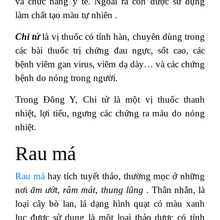
và chức năng y tế. Ngoài ra còn được sử dụng
làm chất tạo màu tự nhiên .
Chi tử
là vị thuốc có tính hàn, chuyên dùng trong
các bài thuốc trị chứng đau ngực, sốt cao, các
bệnh viêm gan virus, viêm dạ dày… và các chứng
bệnh do nóng trong người.
Trong Đông Y, Chi tử là một vị thuốc thanh
nhiệt, lợi tiểu, ngưng các chứng ra máu do nóng
nhiệt.
Rau má
Rau má
hay tích tuyết thảo, thường mọc ở những
nơi
ẩm ướt
,
râm mát
,
thung lũng
. Thân nhẵn, là
loại cây bò lan, lá dạng hình quạt có màu xanh
lục được sử dụng là một loại thảo dược có tính