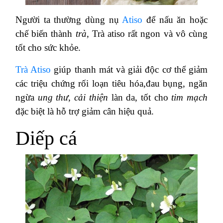
Người ta thường dùng nụ
Atiso
để nấu ăn hoặc
chế biến thành
trà
, Trà atiso rất ngon và vô cùng
tốt cho sức khỏe.
Trà Atiso
giúp thanh mát và giải độc cơ thể giảm
các triệu chứng rối loạn tiêu hóa,đau bụng, ngăn
ngừa
ung thư
,
cải thiện
làn da, tốt cho
tim mạch
đặc biệt là hỗ trợ giảm cân hiệu quả.
Diếp cá