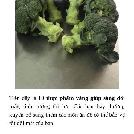
10. Bông cải xanh
Bông cải xanh
chứa nhiều chất dinh dưỡng như
vitamin A, vitamin C và vitamin E. Tất cả đều là
những chất chống oxy hóa giúp bảo vệ các tế bào
trong đôi mắt của bạn khỏi các gốc tự do (một
loại các phân tử không ổn định) mà phá vỡ các
mô khỏe mạnh, nhất là võng mạc vì đây là khu
vực cực kỳ dễ bị tổn thương.