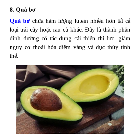
nhiều chất xơ thì bạn nên ăn đậu để giúp điều tiết
tầm nhìn vào ban đêm và làm chậm quá trình
thoái hóa điểm vàng. Các loại đậu như
đậu xanh
,
đậu đen,
đậu đỏ
, đậu lăng cũng rất giàu kẽm.
Một lon đậu nướng sẽ cung cấp dưỡng chất cần
thiết cho đôi mắt của bạn.