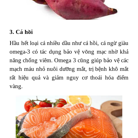
2. Khoai lang
Khoai lang
giàu beta-carotene, vitamin A, C, chất
xơ… có lợi cho đôi mắt. Đặc biệt, loại củ này
chứa nhiều vitamin D giúp tăng cường hệ miễn
dịch, cung cấp năng lượng, cho đôi mắt sáng
khỏe hơn.