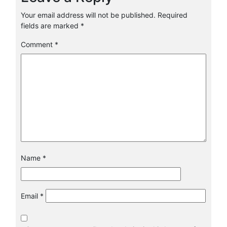
Liên hệ mua thực phẩm giúp sáng mắt hơn
Công ty TNHH Nông Sản Dũng Hà
Địa chỉ: số
A10, ngõ 100 Trung Kính, phường yên hòa, Cầu
Giấy, HN
Website:
https://foodexkorea.com/
SDT: 0901539693
Bài viết liên quan
Các loại thảo dược giải nhiệt ngày hè
Những loại rau củ tốt trong ngày hè.
Khám phá lợi ích rong nho tuyệt vời ra sao?
Hướng dẫn cách trồng cà chua tại nhà bằng hạt
giống
Lợi ích của dâu tây tốt đối với quá trình làm đẹp của
chị em
Lợi ích của đậu đỏ là gì đối với sức khoẻ mà được
yêu thích