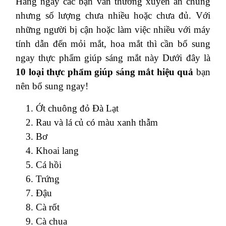
ĂN NGAY 10 “THỰC PHẨM VÀNG” GIÚP
SÁNG MẮT TINH THÔNG
20/12/2018
-
2
bình luận
-
999
lượt xem
Việc bổ sung các loại
thực phẩm giúp sáng mắt
trong thực đơn hằng ngày chính là cách tốt nhất
giúp bạn có một đôi mắt sáng khoẻ lâu dài. Có
nhiều thực phẩm từ
rau sạch
hay
hoa quả
làm
tinh sáng hơn những bạn chưa biết chúng là ai.