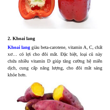
Cà chua
Bông Cải xanh
1. Ớt chuông đỏ Đà Lạt
Ớt chuông
cung cấp nhiều
vitamin C
– một
trong những yếu tố quan trọng giúp cho thị lực
luôn khỏe mạnh. Ớt chuông đồng thời rất tốt cho
các mạch máu trong mắt của bạn, khoa học đã chỉ
ra rằng ớt chuông có thể làm giảm nguy cơ bị đục
thủy tinh thể. Ngoài ra, ớt chuông cũng chứa rất
nhiều các chất chống oxy hóa và vitamin khác
giúp bảo vệ đôi mắt của bạn.