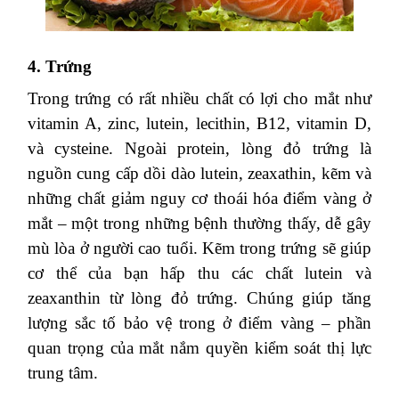
3. Cá hồi
Hầu hết loại cá nhiều dầu như cá hồi, cá ngừ giàu
omega-3 có tác dụng bảo vệ võng mạc nhờ khả
năng chống viêm. Omega 3 cũng giúp bảo vệ các
mạch máu nhỏ nuôi dưỡng mắt, trị bệnh khô mắt
rất hiệu quả và giảm nguy cơ thoái hóa điểm
vàng.