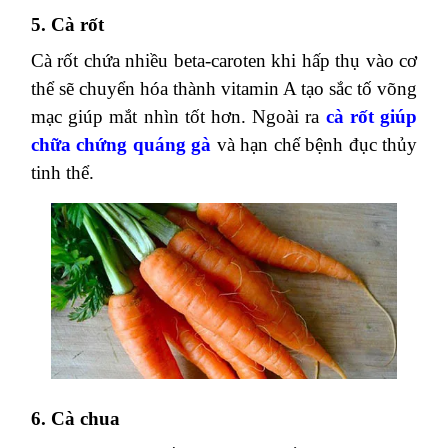
4. Trứng
Trong trứng có rất nhiều chất có lợi cho mắt như
vitamin A, zinc, lutein, lecithin, B12, vitamin D,
và cysteine. Ngoài protein, lòng đỏ trứng là
nguồn cung cấp dồi dào lutein, zeaxathin, kẽm và
những chất giảm nguy cơ thoái hóa điểm vàng ở
mắt – một trong những bệnh thường thấy, dễ gây
mù lòa ở người cao tuổi. Kẽm trong trứng sẽ giúp
cơ thể của bạn hấp thu các chất lutein và
zeaxanthin từ lòng đỏ trứng. Chúng giúp tăng
lượng sắc tố bảo vệ trong ở điểm vàng – phần
quan trọng của mắt nắm quyền kiểm soát thị lực
trung tâm.