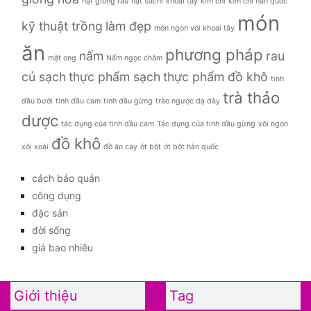
Hạt giống hoa
(8)
Hạt giống rau sạch
(6)
Hoa quả
(72)
Hoa quả nhập khẩu
(8)
Nấm các loại
(14)
Rau củ sạch Đà Lạt
(76)
Thực phẩm tươi sống
(30)
Tin Nông Sản
(73)
Tinh dầu thiên nhiên
(10)
Trà
(3)
Uncategorized
(171)
Tags
cách bảo quản
bệnh loãng xương
chế độ ăn keto giảm cân
cách
chữa trào ngược dạ dày bằng mật ong
cách luộc hạt dẻ
cách nấu xôi xoài
công dụng
giá bao
củ khoai tây
dưa chua
dưa muối
nhiêu
giảm cân
hoa quả
hoa quả sạch
Hạt
hạt dẻ