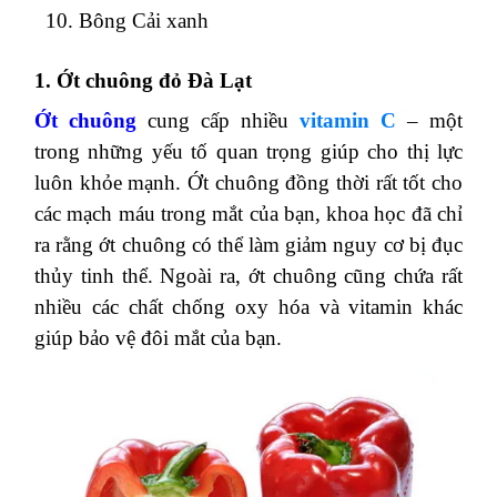
Hàng ngày các bạn vẫn thường xuyên ăn chúng
nhưng số lượng chưa nhiều hoặc chưa đủ. Với
những người bị cận hoặc làm việc nhiều với máy
tính dẫn đến mỏi mắt, hoa mắt thì cần bổ sung
ngay thực phẩm giúp sáng mắt này
Dưới đây là
10 loại thực phẩm giúp sáng mắt hiệu quả
bạn
nên bổ sung ngay!
Ớt chuông đỏ Đà Lạt
Rau và lá củ có màu xanh thẫm
Bơ
Khoai lang
Cá hồi
Trứng
Đậu
Cà rốt