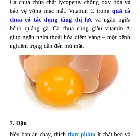
5. Cà rốt
Cà rốt chứa nhiều beta-caroten khi hấp thụ vào cơ
thể sẽ chuyển hóa thành vitamin A tạo sắc tố võng
mạc giúp mắt nhìn tốt hơn. Ngoài ra
cà rốt giúp
chữa chứng quáng gà
và hạn chế bệnh đục thủy
tinh thể.
6. Cà chua