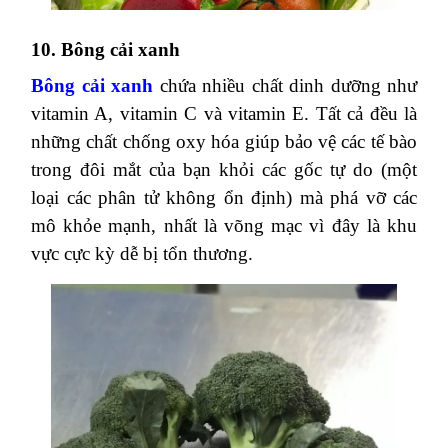
9. Rau và lá củ có màu xanh thẫm
Các loại rau lá xanh giàu vitamin, chất chống oxy
hóa lutein và Zeaxanthin. Trong khẩu phần ăn
hàng ngày nên có một trong các loại rau như
cải
xoăn
,
rau bina
,
củ cải đỏ
… để tăng cường thị
lực, bảo vệ đôi mắt khỏi tác hại của ánh sáng mặt
trời và làm tăng mật độ sắc tố của tế bào trong
điểm vàng. Lưu ý: Để tận dụng hết những lợi ích
từ
rau xanh
, không nên luộc hoặc nấu quá chín.