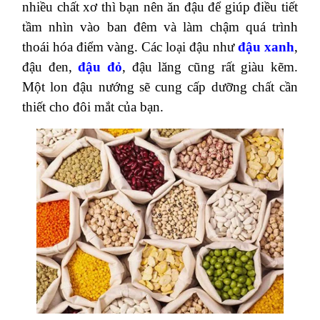
Cà chua chứa chất lycopene, chống oxy hóa và
bảo vệ võng mạc mắt. Vitamin C trong
quả cà
chua có tác dụng tăng thị lực
và ngăn ngừa
bệnh quáng gà. Cà chua cũng giàu vitamin A
giúp ngăn ngừa thoái hóa điểm vàng – một bệnh
nghiêm trọng dẫn đến mù mắt.
7. Đậu
Nếu bạn ăn chay, thích
thực phẩm
ít chất béo và