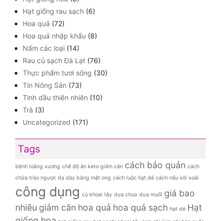
Cách danh mục
Đặc sản Hà Giang
(70)
Đặc sản vùng miền
(38)
Đồ khô
(107)
Đồ ướt
(7)