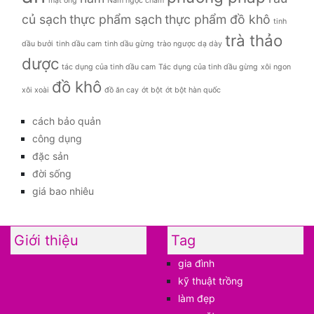
mật ong
Nấm ngọc châm
củ sạch
thực phẩm sạch
thực phẩm đồ khô
tinh
trà thảo
dầu bưởi
tinh dầu cam
tinh dầu gừng
trào ngược dạ dày
dược
tác dụng của tinh dầu cam
Tác dụng của tinh dầu gừng
xôi ngon
đồ khô
xôi xoài
đồ ăn cay
ớt bột
ớt bột hàn quốc
cách bảo quản
công dụng
đặc sản
đời sống
giá bao nhiêu
Giới thiệu
Tag
gia đình
kỹ thuật trồng
làm đẹp