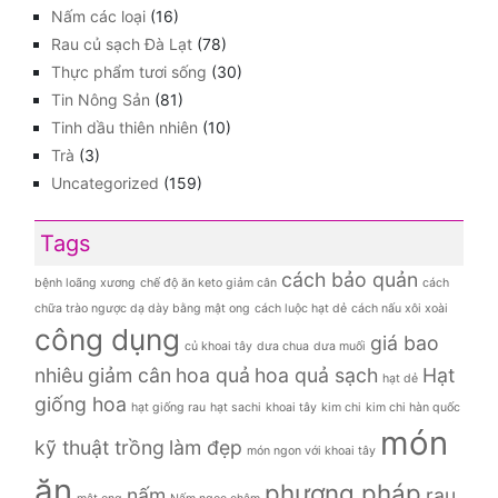
Nấm các loại
(16)
Rau củ sạch Đà Lạt
(78)
Thực phẩm tươi sống
(30)
Tin Nông Sản
(81)
Tinh dầu thiên nhiên
(10)
Trà
(3)
Uncategorized
(159)
Tags
cách bảo quản
bệnh loãng xương
chế độ ăn keto giảm cân
cách
chữa trào ngược dạ dày bằng mật ong
cách luộc hạt dẻ
cách nấu xôi xoài
công dụng
giá bao
củ khoai tây
dưa chua
dưa muối
nhiêu
giảm cân
hoa quả
hoa quả sạch
Hạt
hạt dẻ
giống hoa
hạt giống rau
hạt sachi
khoai tây
kim chi
kim chi hàn quốc
món
kỹ thuật trồng
làm đẹp
món ngon với khoai tây
ăn
phương pháp
nấm
rau