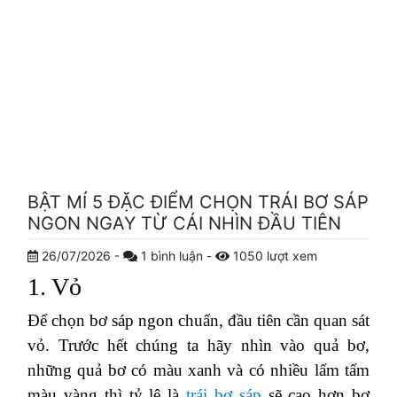
BẬT MÍ 5 ĐẶC ĐIỂM CHỌN TRÁI BƠ SÁP
NGON NGAY TỪ CÁI NHÌN ĐẦU TIÊN
26/07/2026
-
1
bình luận
-
1050
lượt xem
1. Vỏ
Để chọn bơ sáp ngon chuẩn, đầu tiên cần quan sát
vỏ. Trước hết chúng ta hãy nhìn vào quả bơ,
những quả bơ có màu xanh và có nhiều lấm tấm
màu vàng thì tỷ lệ là
trái bơ sáp
sẽ cao hơn bơ